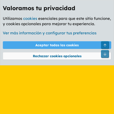
Valoramos tu privacidad
Utilizamos
cookies
esenciales para que este sitio funcione,
y cookies opcionales para mejorar tu experiencia.
Etiquetas
Ver más información y configurar tus preferencias
Cookies
PL OLDSTYLE AMARILLO
Cambiar fuente
Español (ES)
Arri
Aceptar todas las cookies
Contáctanos
Términos y reglas
Política de privacidad
Ayuda
R
Pie
S
Rechazar cookies opcionales
S
®
Community platform by XenForo
© 2010-2026 XenForo Ltd.