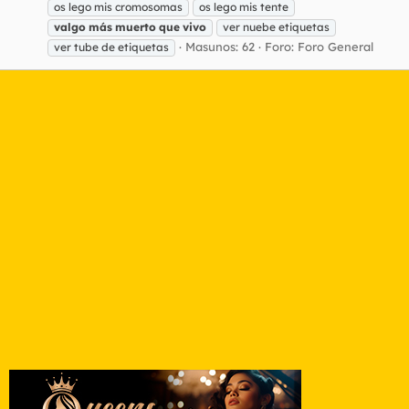
os lego mis cromosomas
os lego mis tente
valgo
más
muerto
que
vivo
ver nuebe etiquetas
Masunos: 62
Foro:
Foro General
ver tube de etiquetas