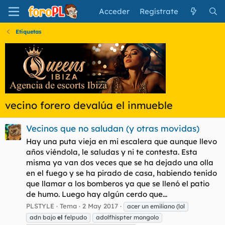
Acceder
Regístrate
Etiquetas
vecino forero devalúa el inmueble
Vecinos que no saludan (y otras movidas)
Hay una puta vieja en mi escalera que aunque llevo
años viéndola, le saludas y ni te contesta. Esta
misma ya van dos veces que se ha dejado una olla
en el fuego y se ha pirado de casa, habiendo tenido
que llamar a los bomberos ya que se llenó el patio
de humo. Luego hay algún cerdo que...
PLSTYLE
Tema
2 May 2017
acer un emiliano (lol
adn bajo
el
felpudo
adolfhispter mongolo