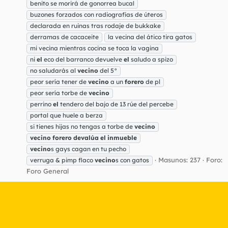
benito se morirá de gonorrea bucal
buzones forzados con radiografías de úteros
declarada en ruinas tras rodaje de bukkake
derramas de cacaceite
la vecina del ático tira gatos
mi vecina mientras cocina se toca la vagina
ni
el
eco del barranco devuelve
el
saludo a spizo
no saludarás al
vecino
del 5°
peor sería tener de
vecino
a un
forero
de pl
peor sería torbe de
vecino
perrino
el
tendero del bajo de 13 rúe del percebe
portal que huele a berza
si tienes hijas no tengas a torbe de
vecino
vecino
forero
devalúa
el
inmueble
vecino
s gays cagan en tu pecho
Masunos: 237
Foro:
verruga & pimp flaco
vecino
s con gatos
Foro General