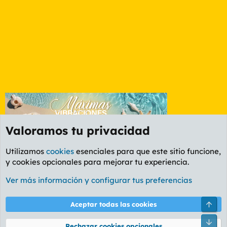
Valoramos tu privacidad
Utilizamos
cookies
esenciales para que este sitio funcione,
y cookies opcionales para mejorar tu experiencia.
Etiquetas
Ver más información y configurar tus preferencias
Cookies
PL OLDSTYLE AMARILLO
Cambiar fuente
Español (ES)
Arri
Aceptar todas las cookies
Contáctanos
Términos y reglas
Política de privacidad
Ayuda
R
Pie
S
Rechazar cookies opcionales