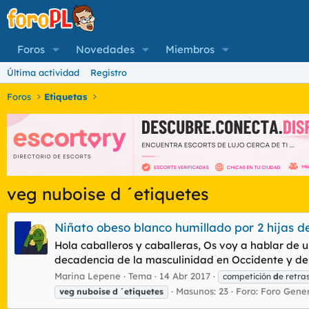
Foros
Novedades
Miembros
Última actividad
Registro
Foros
Etiquetas
veg nuboise d ´etiquetes
Niñato obeso blanco humillado por 2 hijas d
Hola caballeros y caballeras, Os voy a hablar de 
decadencia de la masculinidad en Occidente y de co
Marina Lepene
Tema
14 Abr 2017
competición
d
e retra
Masunos: 23
Foro:
Foro Gener
veg
nuboise
d
´etiquetes