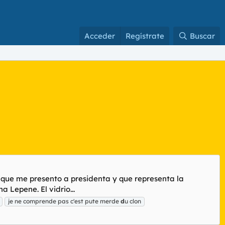
Acceder
Regístrate
Buscar
l que me presento a presidenta y que representa la
 Lepene. El vidrio...
je ne comprende pas c'est pute merde
d
u clon