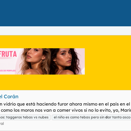
el Corán
un vidrio que está haciendo furor ahora mismo en el país en e
mo los moros nos van a comer vivos si no lo evito, yo, Marina
sos: taggeros tebas vs nubes
el niño es como tebas pero sin
d
ar tanto asco
al