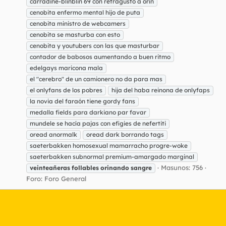
carradine-blinblin 69 con retragusto a orín
cenobita enfermo mental hijo de puta
cenobita ministro de webcamers
cenobita se masturba con esto
cenobita y youtubers con las que masturbar
contador de babosos aumentando a buen ritmo
edelgays maricona mala
el "cerebro" de un camionero no da para mas
el onlyfans de los pobres
hija del haba reinona de onlyfaps
la novia del faraón tiene gordy fans
medalla fields para darkiano par favar
mundele se hacía pajas con efigies de nefertiti
oread anormalk
oread dark borrando tags
saeterbakken homosexual mamarracho progre-woke
saeterbakken subnormal premium-amargado marginal
Masunos: 756
veinteañeras
follables
orinando
sangre
Foro:
Foro General