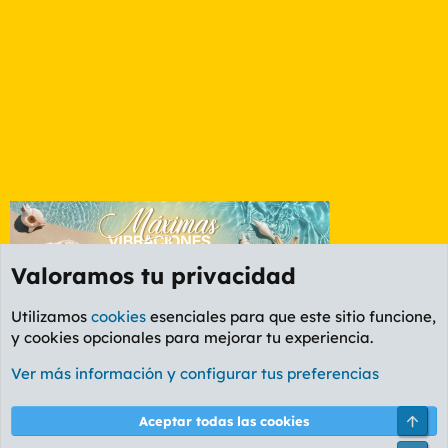
Valoramos tu privacidad
Utilizamos
cookies
esenciales para que este sitio funcione,
y cookies opcionales para mejorar tu experiencia.
Etiquetas
Ver más información y configurar tus preferencias
Cookies
PL OLDSTYLE AMARILLO
Cambiar fuente
Español (ES)
Arri
Aceptar todas las cookies
Contáctanos
Términos y reglas
Política de privacidad
Ayuda
R