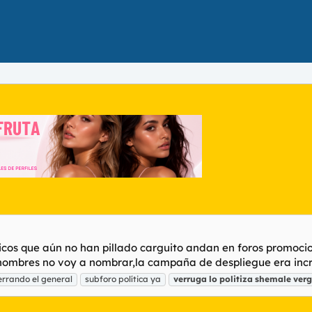
íticos que aún no han pillado carguito andan en foros promo
mbres no voy a nombrar,la campaña de despliegue era increi
rrando el general
subforo política ya
verruga
lo
politiza
shemale
ver