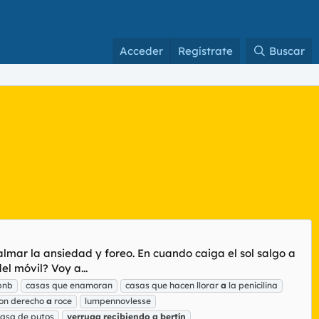
Acceder
Regístrate
Buscar
mar la ansiedad y foreo. En cuando caiga el sol salgo a
l móvil? Voy a...
 bnb
casas que enamoran
casas que hacen llorar
a
la penicilina
on derecho
a
roce
lumpennovlesse
casa de putos
verruga
recibiendo
a
bertín