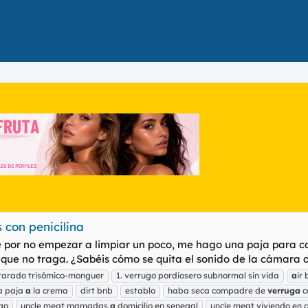
 con penicilina
 por no empezar a limpiar un poco, me hago una paja para cal
que no traga. ¿Sabéis cómo se quita el sonido de la cámara de
 tarado trisómico-monguer
1. verrugo pordiosero subnormal sin vida
a
ir
ta paja
a
la crema
dirt bnb
establo
haba seca compadre de
verruga
c
go
uncle meat mamadas
a
domicilio en senegal
uncle meat viviendo en 