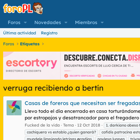
Foros
Novedades
Miembros
Última actividad
Registro
Foros
Etiquetas
verruga recibiendo a bertín
Casas de foreros que necesitan ser fregadas
Llevo todo el día encerrado en casa torturándome
por estropajos y desatrancador para el fregadero 
Fucked de la vida
Tema
12 Oct 2018
1. darkiano obeso
cochiquera vs establo ¿quien ganará?
cofidis patrocina es
mundele limpiando letrinas
a
cadias
novlesa lunpen
triva