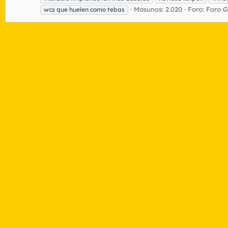
Masunos: 2.020
Foro:
Foro G
wcs que huelen como tebas