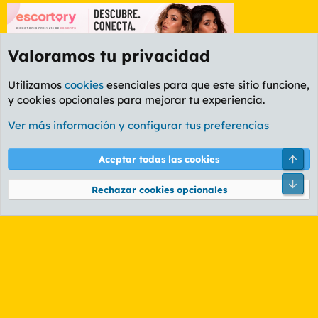
Valoramos tu privacidad
Utilizamos
cookies
esenciales para que este sitio funcione,
y cookies opcionales para mejorar tu experiencia.
Etiquetas
Ver más información y configurar tus preferencias
Cookies
PL OLDSTYLE AMARILLO
Cambiar fuente
Español (ES)
Arri
Aceptar todas las cookies
Contáctanos
Términos y reglas
Política de privacidad
Ayuda
R
Pie
S
Rechazar cookies opcionales
S
®
Community platform by XenForo
© 2010-2026 XenForo Ltd.