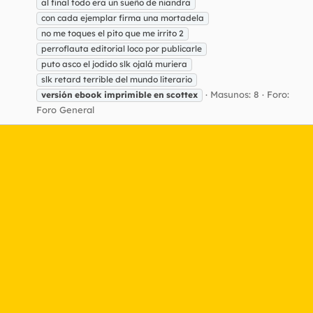
al final todo era un sueño de niandra
con cada ejemplar firma una mortadela
no me toques el pito que me irrito 2
perroflauta editorial loco por publicarle
puto asco el jodido slk ojalá muriera
slk retard terrible del mundo literario
Masunos: 8
Foro:
versión
ebook
imprimible
en
scottex
Foro General