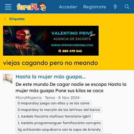
Acceder
Regístrate
Etiquetas
viejas cagando pero no meando
Hasta la mujer más guapa...
De este mundo De cagar nadie se escapa Hasta la
mujer más guapa Pone sus kilos se caca
MicroMcpenis
Tema
8 Nov 2024
0 moporday juega con ellas y se las come
0 moporday la marylin de las letrinas del barco
1. bedela fascista mafiosa feminista-lgbti
1. bedela progremonguer femifascista corrupta
ilg achicando caquibarro con la copa de brandy