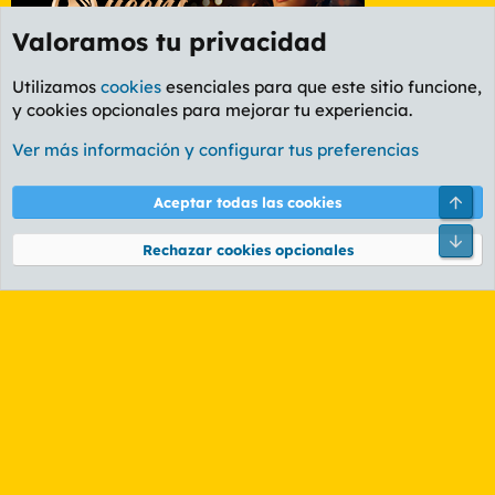
Valoramos tu privacidad
Utilizamos
cookies
esenciales para que este sitio funcione,
y cookies opcionales para mejorar tu experiencia.
Etiquetas
Ver más información y configurar tus preferencias
Cookies
PL OLDSTYLE AMARILLO
Cambiar fuente
Español (ES)
Arri
Aceptar todas las cookies
Contáctanos
Términos y reglas
Política de privacidad
Ayuda
R
Pie
S
Rechazar cookies opcionales
S
®
Community platform by XenForo
© 2010-2026 XenForo Ltd.