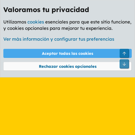
Valoramos tu privacidad
Utilizamos
cookies
esenciales para que este sitio funcione,
y cookies opcionales para mejorar tu experiencia.
Etiquetas
Ver más información y configurar tus preferencias
Cookies
PL OLDSTYLE AMARILLO
Cambiar fuente
Español (ES)
Arri
Aceptar todas las cookies
Contáctanos
Términos y reglas
Política de privacidad
Ayuda
R
Pie
S
Rechazar cookies opcionales
S
®
Community platform by XenForo
© 2010-2026 XenForo Ltd.