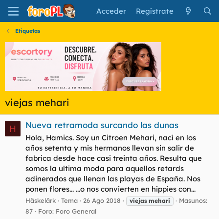
Acceder
Regístrate
Etiquetas
viejas mehari
Nueva retramoda surcando las dunas
H
Hola, Hamics. Soy un Citroen Mehari, nací en los
años setenta y mis hermanos llevan sin salir de
fabrica desde hace casi treinta años. Resulta que
somos la ultima moda para aquellos retards
adinerados que llenan las playas de España. Nos
ponen flores... ...o nos convierten en hippies con...
Häskelärk
Tema
26 Ago 2018
Masunos:
viejas
mehari
87
Foro:
Foro General