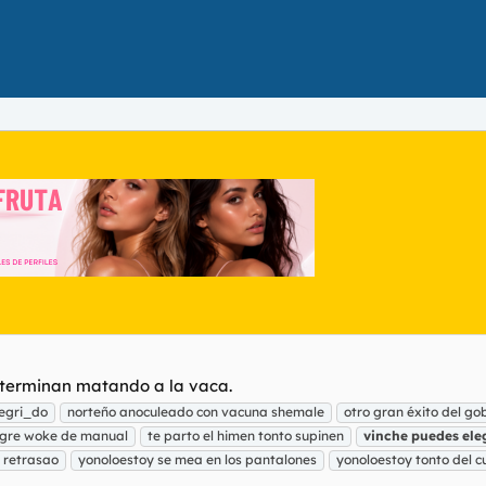
e terminan matando a la vaca.
egri_do
norteño anoculeado con vacuna shemale
otro gran éxito del go
ogre woke de manual
te parto el himen tonto supinen
vinche
puedes
ele
 retrasao
yonoloestoy se mea en los pantalones
yonoloestoy tonto del c