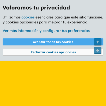
Valoramos tu privacidad
Utilizamos
cookies
esenciales para que este sitio funcione,
y cookies opcionales para mejorar tu experiencia.
Etiquetas
Ver más información y configurar tus preferencias
Cookies
PL OLDSTYLE AMARILLO
Cambiar fuente
Español (ES)
Arri
Aceptar todas las cookies
Contáctanos
Términos y reglas
Política de privacidad
Ayuda
R
Pie
S
Rechazar cookies opcionales
S
®
Community platform by XenForo
© 2010-2026 XenForo Ltd.