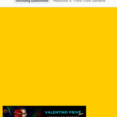
Masunos: 6
Foro:
Foro General
vincheng
subnormal