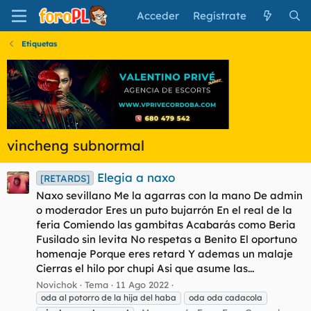
Acceder
Regístrate
Etiquetas
vincheng subnormal
Elegia a naxo
[RETARDS]
Naxo sevillano Me la agarras con la mano De admin
o moderador Eres un puto bujarrón En el real de la
feria Comiendo las gambitas Acabarás como Beria
Fusilado sin levita No respetas a Benito El oportuno
homenaje Porque eres retard Y ademas un malaje
Cierras el hilo por chupi Asi que asume las...
Novichok
Tema
11 Ago 2022
oda al potorro de la hija del haba
oda oda cadacola