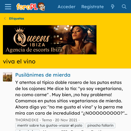
Acceder
Regístrate
Etiquetas
viva el vino
Pusilánimes de mierda
Y atentos al típico doble rasero de las putas estas
de los cojones: Me dice la tía: "yo soy vegetariana,
no como carne" . Muy bien, ¡no hay problema!
Comamos en putos sitios vegetarianos de mierda.
Ahora digo yo: "no me gusta el vino" y la perra me
mira con cara de incredulidad "¿NOOOOOOOOO?"...
THORNDIKE
Tema
20 Nov 2021
mentir sobre tus gustos->rozar
el
palo
pinocho follarín