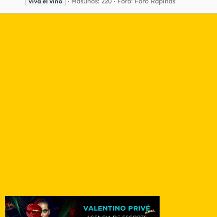
Masunos: 220
Foro:
Foro Rapiñas
viva
el
vino