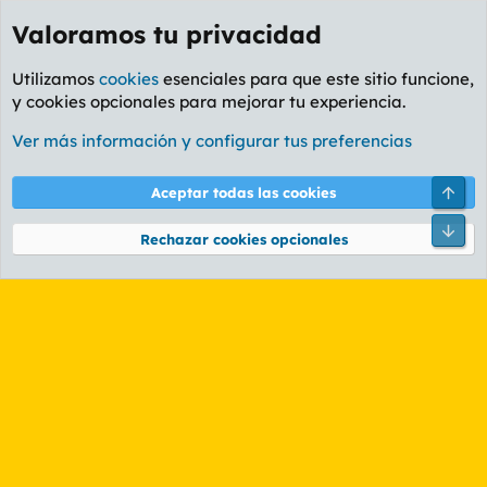
Valoramos tu privacidad
Utilizamos
cookies
esenciales para que este sitio funcione,
y cookies opcionales para mejorar tu experiencia.
Etiquetas
Ver más información y configurar tus preferencias
Cookies
PL OLDSTYLE AMARILLO
Cambiar fuente
Español (ES)
Arri
Aceptar todas las cookies
Contáctanos
Términos y reglas
Política de privacidad
Ayuda
R
Pie
S
Rechazar cookies opcionales
S
®
Community platform by XenForo
© 2010-2026 XenForo Ltd.