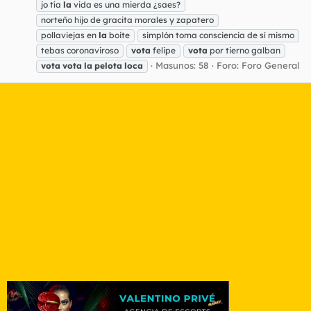
jo tía
la
vida es una mierda ¿saes?
norteño hijo de gracita morales y zapatero
pollaviejas en
la
boite
simplón toma consciencia de sí mismo
tebas coronaviroso
vota
felipe
vota
por tierno galban
Masunos: 58
Foro:
Foro General
vota
vota
la
pelota
loca