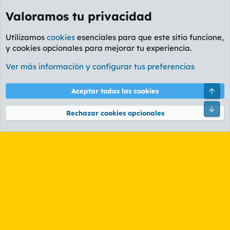
Valoramos tu privacidad
Utilizamos
cookies
esenciales para que este sitio funcione,
y cookies opcionales para mejorar tu experiencia.
Etiquetas
Ver más información y configurar tus preferencias
Cookies
PL OLDSTYLE AMARILLO
Cambiar fuente
Español (ES)
Arri
Aceptar todas las cookies
Contáctanos
Términos y reglas
Política de privacidad
Ayuda
R
Pie
S
Rechazar cookies opcionales
S
®
Community platform by XenForo
© 2010-2026 XenForo Ltd.