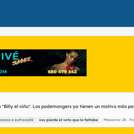
illy el niño". Los podemongers ya tienen un motivo más para
Masunos: 26
Fo
ponazo a eufrasia50
vox
pierde
el
voto
que
le
faltaba