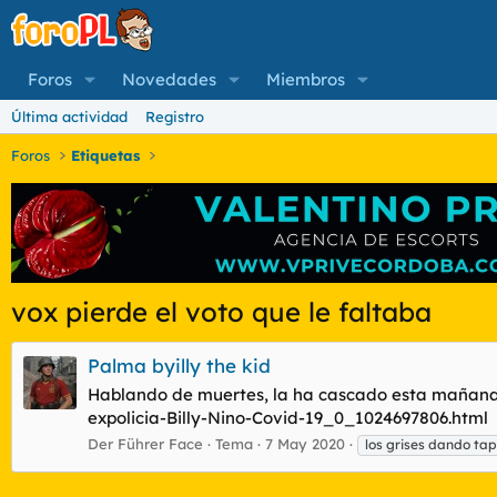
Foros
Novedades
Miembros
Última actividad
Registro
Foros
Etiquetas
vox pierde el voto que le faltaba
Palma byilly the kid
Hablando de muertes, la ha cascado esta mañana "B
expolicia-Billy-Nino-Covid-19_0_1024697806.html
Der Führer Face
Tema
7 May 2020
los grises dando ta