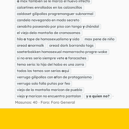
a
max también se le marca el huevo infecto
calcetines enrollados en los calzoncillos
caldoset gilipollas progremonguer subnormal
candela navegando en modo secreto
cenobita paseando por piso con tanga
y
chándal
el viejo dela montaña de cromosomas
hilo
a
tope de homosexualismo
y
sida
max pene de niño
oread
a
normalk
oread dark borrando tags
saeterbakken homosexual mamarracho progre-woke
si no eres serio siempre vete
a
forocoches
tema serio: la hija del haba es una zorra
todos los temas son serios
a
quí
verruga gilipollas con
a
fan de protagonismo
verruga solo folla putas por feo
viejo de la montaña maricon de pueblo
viejo
y
maricon no encuentra pantalon
y
a
quien
no?
Masunos: 40
Foro:
Foro General