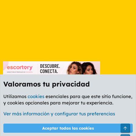
Valoramos tu privacidad
Utilizamos
cookies
esenciales para que este sitio funcione,
y cookies opcionales para mejorar tu experiencia.
Etiquetas
Ver más información y configurar tus preferencias
Cookies
PL OLDSTYLE AMARILLO
Cambiar fuente
Español (ES)
Arri
Aceptar todas las cookies
Contáctanos
Términos y reglas
Política de privacidad
Ayuda
R