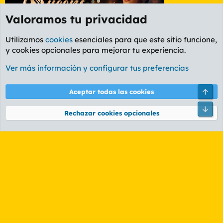
Valoramos tu privacidad
Utilizamos
cookies
esenciales para que este sitio funcione,
y cookies opcionales para mejorar tu experiencia.
Etiquetas
Ver más información y configurar tus preferencias
Cookies
PL OLDSTYLE AMARILLO
Cambiar fuente
Español (ES)
Arri
Aceptar todas las cookies
Contáctanos
Términos y reglas
Política de privacidad
Ayuda
R
Pie
S
Rechazar cookies opcionales
S
®
Community platform by XenForo
© 2010-2026 XenForo Ltd.