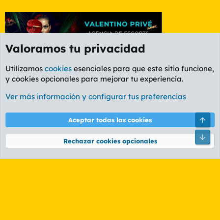
Valoramos tu privacidad
Utilizamos
cookies
esenciales para que este sitio funcione,
y cookies opcionales para mejorar tu experiencia.
Etiquetas
Ver más información y configurar tus preferencias
Cookies
PL OLDSTYLE AMARILLO
Cambiar fuente
Español (ES)
Arri
Aceptar todas las cookies
Contáctanos
Términos y reglas
Política de privacidad
Ayuda
R
Pie
S
Rechazar cookies opcionales
S
®
Community platform by XenForo
© 2010-2026 XenForo Ltd.