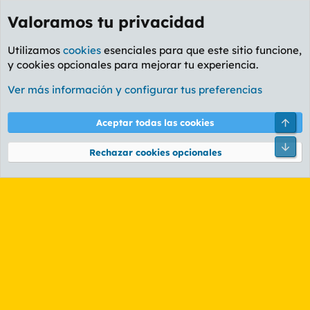
Valoramos tu privacidad
Utilizamos
cookies
esenciales para que este sitio funcione,
y cookies opcionales para mejorar tu experiencia.
Etiquetas
Ver más información y configurar tus preferencias
Cookies
PL OLDSTYLE AMARILLO
Cambiar fuente
Español (ES)
Arri
Aceptar todas las cookies
Contáctanos
Términos y reglas
Política de privacidad
Ayuda
R
Pie
S
Rechazar cookies opcionales
S
®
Community platform by XenForo
© 2010-2026 XenForo Ltd.