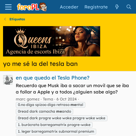
Acceder
Regístrate
Etiquetas
yo me sé la del tesla ban
en que quedo el Tesla Phone?
Recuerdo que Musk iba a sacar un movil que se iba
a follar a Apple y a todos ¿alguien sabe algo?
marc gomez
Tema
6 Oct 2024
0.no diga spizoo diga retraso
me
ntal
0read dark camacha
me
ando
0read dark progre woke woke progre woke woke
1. burócrata borregomatrix progre-woke
1. leger borregomatrix subnormal premium