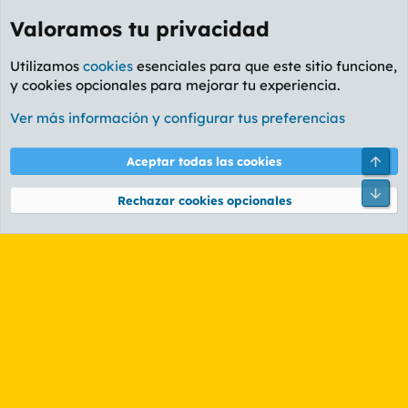
Valoramos tu privacidad
Utilizamos
cookies
esenciales para que este sitio funcione,
y cookies opcionales para mejorar tu experiencia.
Etiquetas
Ver más información y configurar tus preferencias
Cookies
PL OLDSTYLE AMARILLO
Cambiar fuente
Español (ES)
Arri
Aceptar todas las cookies
Contáctanos
Términos y reglas
Política de privacidad
Ayuda
R
Pie
S
Rechazar cookies opcionales
S
®
Community platform by XenForo
© 2010-2026 XenForo Ltd.