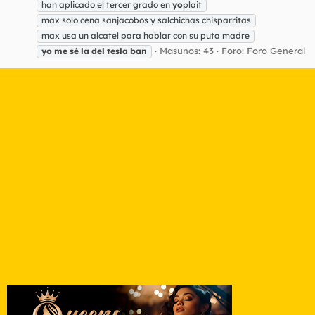
han aplicado el tercer grado en
yo
plait
max solo cena sanjacobos y salchichas chisparritas
max usa un alcatel para hablar con su puta madre
Masunos: 43
Foro:
Foro General
yo
me
sé
la
del
tesla
ban