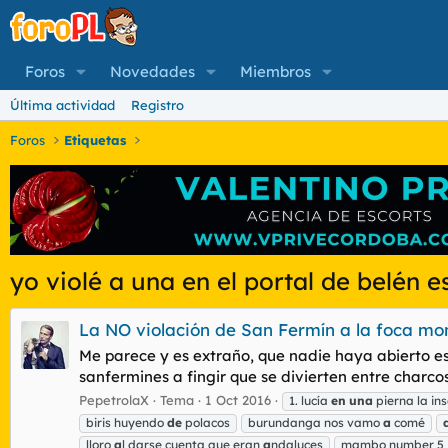
Foros
Novedades
Miembros
Última actividad
Registro
Foros
Etiquetas
yo violé a una en el portal de belén 
La NO violación de San Fermín a la foca mo
Me parece y es extraño, que nadie haya abierto este
sanfermines a fingir que se divierten entre charco
PepetrolaX
Tema
1 Oct 2016
1. lucía
en
una
pierna la ins
biris huyendo
de
polacos
burundanga nos vamo
a
comé
lloro
a
l darse cuenta que eran
a
ndaluces
mambo number 5