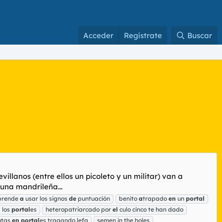
Acceder
Regístrate
Buscar
illanos (entre ellos un picoleto y un militar) van a
 una mandrileña...
prende
a
usar los signos
de
puntuación
benito
a
trapado
en
un
portal
n
los
portal
es
heteropatriarcado por
el
culo cinco te han dado
utas
en
portal
es tragando lefa
semen in the holes