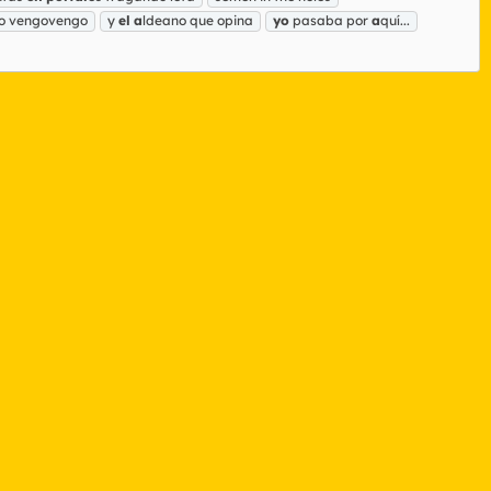
do vengovengo
y
el
a
ldeano que opina
yo
pasaba por
a
quí...