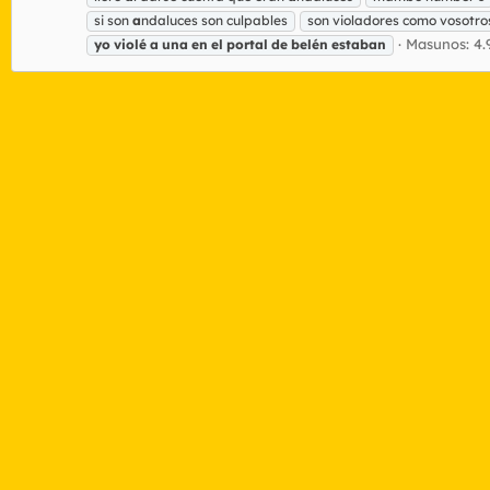
si son
a
ndaluces son culpables
son violadores como vosotro
Masunos: 4.
yo
violé
a
una
en
el
portal
de
belén
estaban