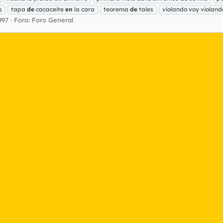
s
tapa
de
cacaceite
en
la cara
teorema
de
tales
violando voy violan
997
Foro:
Foro General