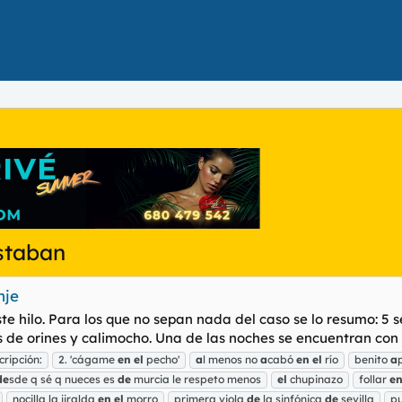
estaban
nje
 hilo. Para los que no sepan nada del caso se lo resumo: 5 sev
s de orines y calimocho. Una de las noches se encuentran con
cripción:
2. 'cágame
en
el
pecho'
a
l menos no
a
cabó
en
el
río
benito
a
de
sde q sé q nueces es
de
murcia le respeto menos
el
chupinazo
follar
e
nocilla la jiralda
en
el
morro
primera viola
de
la sinfónica
de
sevilla
p