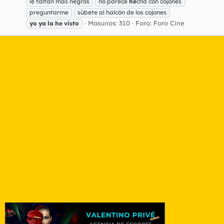
le faltan más negros
no parece
he
cha con cojones
preguntarme
súbete al halcón de los cojones
Masunos: 310
Foro:
Foro Cine
yo
ya
la
he
visto