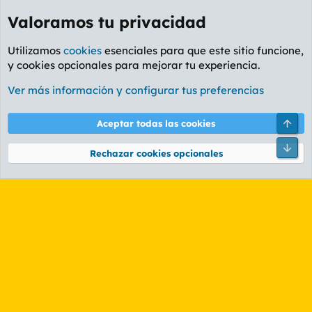
Valoramos tu privacidad
Utilizamos
cookies
esenciales para que este sitio funcione,
y cookies opcionales para mejorar tu experiencia.
Etiquetas
Ver más información y configurar tus preferencias
Cookies
PL OLDSTYLE AMARILLO
Cambiar fuente
Español (ES)
Arri
Aceptar todas las cookies
Contáctanos
Términos y reglas
Política de privacidad
Ayuda
R
Pie
S
Rechazar cookies opcionales
S
®
Community platform by XenForo
© 2010-2026 XenForo Ltd.