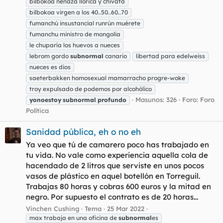
bilbokoa nenaza llorica y chivata
bilbokoa virgen a los 40..50..60..70
fumanchú insustancial runrún muérete
fumanchu ministro de mongolia
le chuparía los huevos a nueces
lebrom gordo
subnormal
canario
libertad para edelweiss
nueces es dios
saeterbakken homosexual mamarracho progre-woke
troy expulsado de podemos por alcohólico
Masunos: 326
Foro:
Foro
yonoestoy
subnormal
profundo
Política
Sanidad pública, eh o no eh
Ya veo que tú de camarero poco has trabajado en
tu vida. No vale como experiencia aquella cola de
hacendado de 2 litros que serviste en unos pocos
vasos de plástico en aquel botellón en Torreguil.
Trabajas 80 horas y cobras 600 euros y la mitad en
negro. Por supuesto el contrato es de 20 horas...
Vinchen Cushing
Tema
25 Mar 2022
max trabaja en una oficina de
subnormal
es