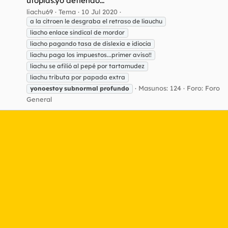
utopías.yo defiendo...
liachu69
Tema
10 Jul 2020
a la citroen le desgraba el retraso de liauchu
liacho enlace sindical de mordor
liacho pagando tasa de dislexia e idiocia
liachu paga los impuestos...primer aviso!!
liachu se afilió al pepé por tartamudez
liachu tributa por papada extra
Masunos: 124
Foro:
Foro
yonoestoy
subnormal
profundo
General