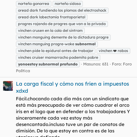
norteño gonorrea
norteño sidoso
oread dark fundiendo los plomos del electroshock
oread dark lobectomía frontoparietal
progres rajando de progres que van a la privada
vinchen crusen en la cola del sintrom
vinchen monguing demente de la dictadura progre
vinchen monguing progre-woke
subnormal
vinchen pide la epidural antes de trabajar
vinchen ❤️ rabos
vinches cruiser mamarracho podemita pobre
Masunos: 631
Foro:
Foro
yonoestoy
subnormal
profundo
Política
La carga fiscal y cómo nos fríen a impuestos
xdxd
Fácil.chocando cada día más con un sindicato que
está más preocupado de ver cómo cuadrar el arco
iris en el logo que en defender a los trabajadores Y
sinceramente cada vez estoy más
desencantado.incluso tuve un par de conatos de
dimisión. De lo que estoy en contra es de las