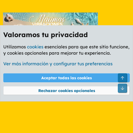
Valoramos tu privacidad
Utilizamos
cookies
esenciales para que este sitio funcione,
y cookies opcionales para mejorar tu experiencia.
Etiquetas
Ver más información y configurar tus preferencias
Cookies
PL OLDSTYLE AMARILLO
Cambiar fuente
Español (ES)
Arri
Aceptar todas las cookies
Contáctanos
Términos y reglas
Política de privacidad
Ayuda
R
Pie
S
Rechazar cookies opcionales
S
®
Community platform by XenForo
© 2010-2026 XenForo Ltd.