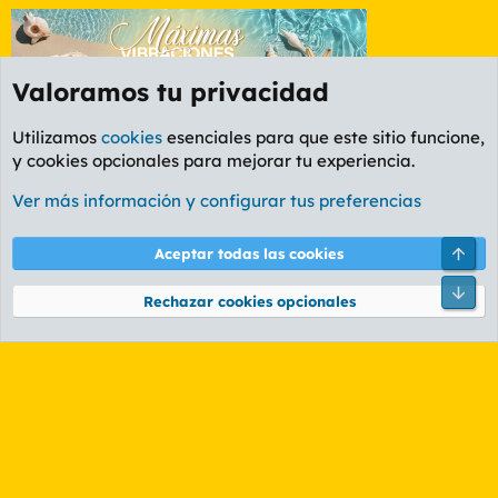
Valoramos tu privacidad
Utilizamos
cookies
esenciales para que este sitio funcione,
y cookies opcionales para mejorar tu experiencia.
Etiquetas
Ver más información y configurar tus preferencias
Cookies
PL OLDSTYLE AMARILLO
Cambiar fuente
Español (ES)
Arri
Aceptar todas las cookies
Contáctanos
Términos y reglas
Política de privacidad
Ayuda
R
Pie
S
Rechazar cookies opcionales
S
®
Community platform by XenForo
© 2010-2026 XenForo Ltd.