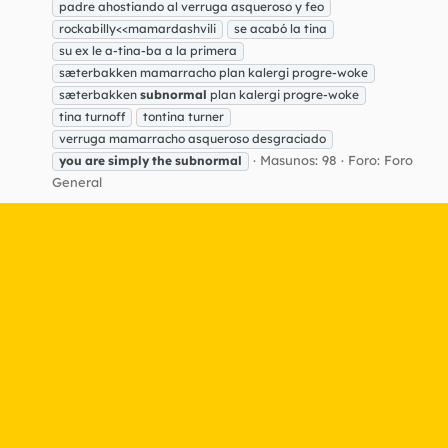
padre ahostiando al verruga asqueroso y feo
rockabilly<<mamardashvili
se acabó la tina
su ex le a-tina-ba a la primera
sæterbakken mamarracho plan kalergi progre-woke
sæterbakken
subnormal
plan kalergi progre-woke
tina turnoff
tontina turner
verruga mamarracho asqueroso desgraciado
Masunos: 98
Foro:
Foro
you
are
simply
the
subnormal
General