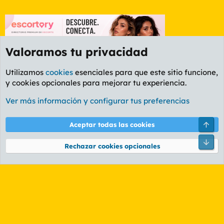
Valoramos tu privacidad
Utilizamos
cookies
esenciales para que este sitio funcione,
y cookies opcionales para mejorar tu experiencia.
Etiquetas
Ver más información y configurar tus preferencias
Cookies
PL OLDSTYLE AMARILLO
Cambiar fuente
Español (ES)
Arri
Aceptar todas las cookies
Contáctanos
Términos y reglas
Política de privacidad
Ayuda
R
Pie
S
Rechazar cookies opcionales
S
®
Community platform by XenForo
© 2010-2026 XenForo Ltd.