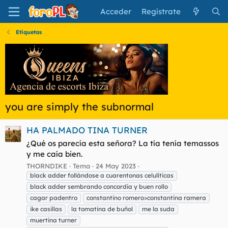
Acceder
Regístrate
Etiquetas
you are simply the subnormal
HA PALMADO TINA TURNER
¿Qué os parecía esta señora? La tía tenía temassos
y me caía bien.
THORNDIKE
Tema
24 May 2023
black adder follándose a cuarentonas celulíticas
black adder sembrando concordia y buen rollo
cagar padentro
constantino romero>constantina ramera
ike casillas
la tomatina de buñol
me la suda
muertina turner