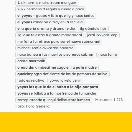
1. slk normie mainstream monguer
2022 hermano d regula y cuñao d paco
el
yoyas
+ guapo y listo
que
ilg y naxo juntos
el
yoyas
caneaba
a
troy en
la
escuela
el
la
que
ría drama y drama
le
dio
ilg dándole tips
ilg:
que
te estás fugando maaaaaaal
jordi lp>>jordi enp
me falta tu retraso para ser
el
nuevo subnormal
michael scofield<<carlos navarro
naxo banea
a
tus muertos pisoteaos cabron
naxo tonto
oread
a
normalk
oread
da
rk imbécil me cago en tu
puta
madre
que
leimpogta deficiente de los de pompas de saliva
todo es relativo
yo-ya lo veía venir
yoyas
las
que
le
da
el
haba
a
la
hija
por
puta
yoyas
se follaba
a
la
mostrenca de fumanchu
Masunos: 1.278
zorroplateado quinqui delincuente lumpen
Foro:
Foro General