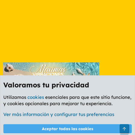
Valoramos tu privacidad
Utilizamos
cookies
esenciales para que este sitio funcione,
y cookies opcionales para mejorar tu experiencia.
Etiquetas
Ver más información y configurar tus preferencias
Cookies
PL OLDSTYLE AMARILLO
Cambiar fuente
Español (ES)
Arri
Aceptar todas las cookies
Contáctanos
Términos y reglas
Política de privacidad
Ayuda