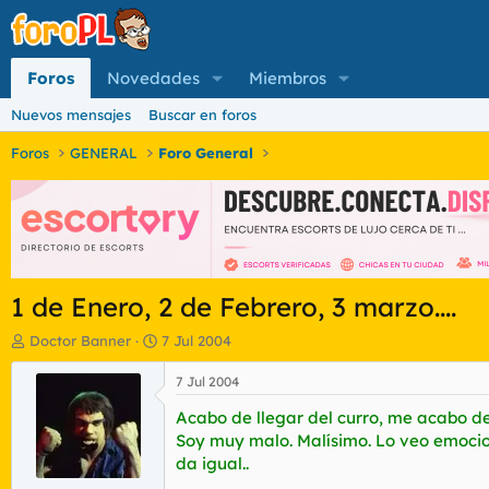
Foros
Novedades
Miembros
Nuevos mensajes
Buscar en foros
Foros
GENERAL
Foro General
1 de Enero, 2 de Febrero, 3 marzo....
I
F
Doctor Banner
7 Jul 2004
n
e
i
c
7 Jul 2004
c
h
Acabo de llegar del curro, me acabo de 
i
a
a
d
Soy muy malo. Malísimo. Lo veo emocio
d
e
da igual..
o
i