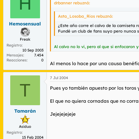
H
drbanner rebuznó:
Asta_Losoba_Rios rebuznó:
Hemosensual
¿Este año corre el calvo de la camiseta
Fundé un club de fans suyo pero nunca se
Freak
Registro
Al calvo no lo vi, pero al que si enfocaro
10 Sep 2003
Mensajes
7.454
Reacciones
0
Al menos lo hace por una causa benéfic
7 Jul 2004
T
Pues yo también apuesto por los toros
El que no quiera cornadas que no corra
Tamarán
Jejejejejeje
Asiduo
Registro
15 Feb 2004