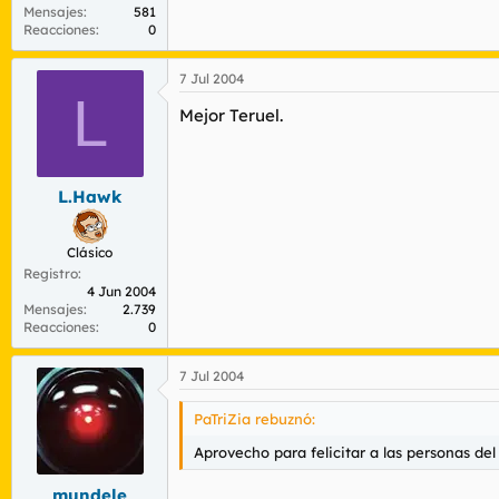
Mensajes
581
Reacciones
0
7 Jul 2004
L
Mejor Teruel.
L.Hawk
Clásico
Registro
4 Jun 2004
Mensajes
2.739
Reacciones
0
7 Jul 2004
PaTriZia rebuznó:
Aprovecho para felicitar a las personas d
mundele