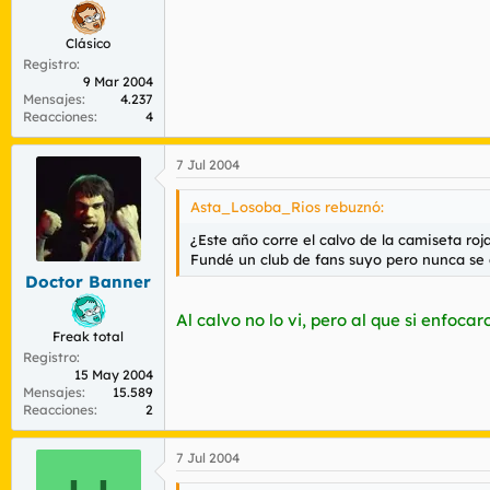
Clásico
Registro
9 Mar 2004
Mensajes
4.237
Reacciones
4
7 Jul 2004
Asta_Losoba_Rios rebuznó:
¿Este año corre el calvo de la camiseta r
Fundé un club de fans suyo pero nunca se d
Doctor Banner
Al calvo no lo vi, pero al que si enfoc
Freak total
Registro
15 May 2004
Mensajes
15.589
Reacciones
2
7 Jul 2004