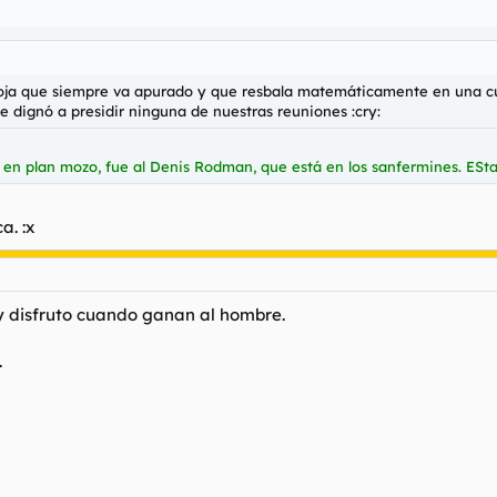
 roja que siempre va apurado y que resbala matemáticamente en una cu
 dignó a presidir ninguna de nuestras reuniones :cry:
n y en plan mozo, fue al Denis Rodman, que está en los sanfermines. ES
a. :x
 y disfruto cuando ganan al hombre.
.