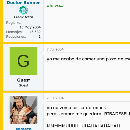
Doctor Banner
r
n
ahi va...
d
i
e
c
Freak total
l
i
Registro
t
o
15 May 2004
e
Mensajes
15.589
m
Reacciones
2
a
7 Jul 2004
G
yo me acabo de comer una pizza de esa
Guest
Guest
7 Jul 2004
yo no voy a los sanfermines
pero siempre me quedara...RIBADESELLA!
MMMMMUUUHHUHAHAHAHAHAH
semete