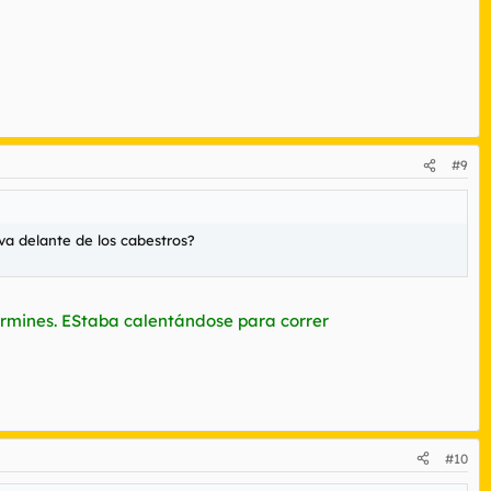
#9
a delante de los cabestros?
fermines. EStaba calentándose para correr
#10