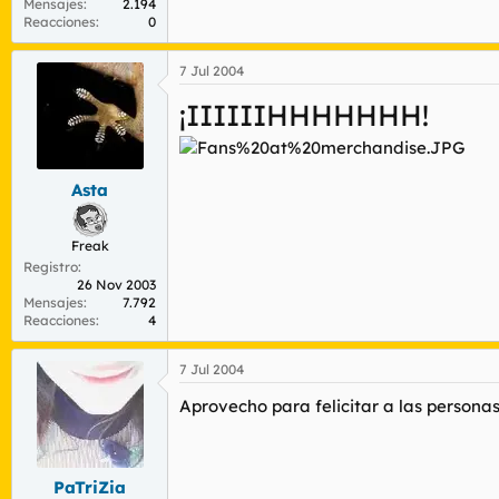
Mensajes
2.194
Reacciones
0
7 Jul 2004
¡IIIIIIHHHHHHH!
Asta
Freak
Registro
26 Nov 2003
Mensajes
7.792
Reacciones
4
7 Jul 2004
Aprovecho para felicitar a las persona
PaTriZia