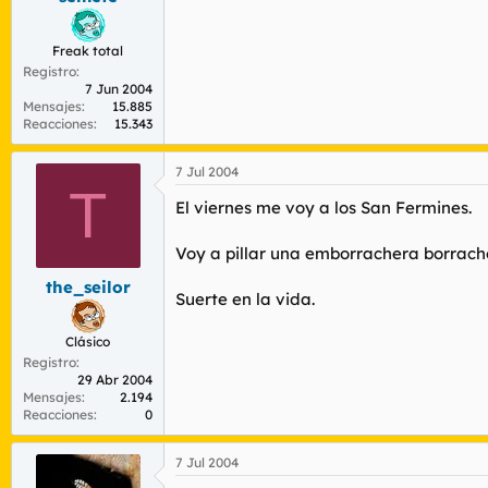
Freak total
Registro
7 Jun 2004
Mensajes
15.885
Reacciones
15.343
7 Jul 2004
T
El viernes me voy a los San Fermines.
Voy a pillar una emborrachera borracho
the_seilor
Suerte en la vida.
Clásico
Registro
29 Abr 2004
Mensajes
2.194
Reacciones
0
7 Jul 2004