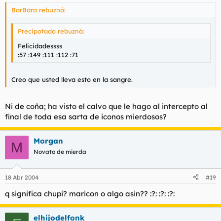
BarBara rebuznó:
Precipotado rebuznó:
Felicidadessss
:57 :149 :111 :112 :71
Creo que usted lleva esto en la sangre.
Ni de coña; ha visto el calvo que le hago al intercepto al
final de toda esa sarta de iconos mierdosos?
Morgan
M
Novato de mierda
18 Abr 2004
#19
q significa chupi? maricon o algo asin?? :?: :?: :?:
elhijodelfonk