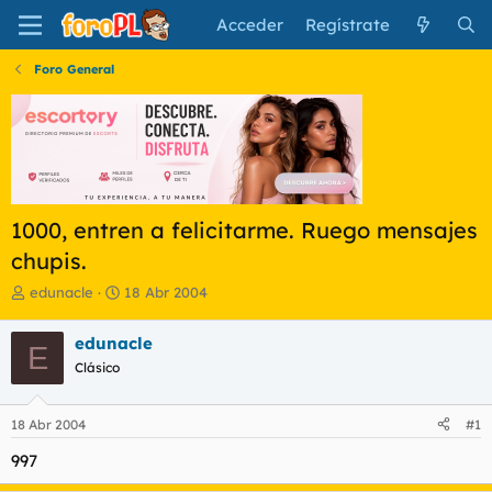
Acceder
Regístrate
Foro General
1000, entren a felicitarme. Ruego mensajes
chupis.
I
F
edunacle
18 Abr 2004
n
e
i
c
edunacle
E
c
h
Clásico
i
a
a
d
d
e
18 Abr 2004
#1
o
i
r
n
997
d
i
e
c