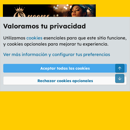
Valoramos tu privacidad
Utilizamos
cookies
esenciales para que este sitio funcione,
y cookies opcionales para mejorar tu experiencia.
Foro General
Ver más información y configurar tus preferencias
Cookies
PL OLDSTYLE AMARILLO
Cambiar fuente
Español (ES)
Arri
Aceptar todas las cookies
Contáctanos
Términos y reglas
Política de privacidad
Ayuda
R
Pie
S
Rechazar cookies opcionales
S
®
Community platform by XenForo
© 2010-2026 XenForo Ltd.