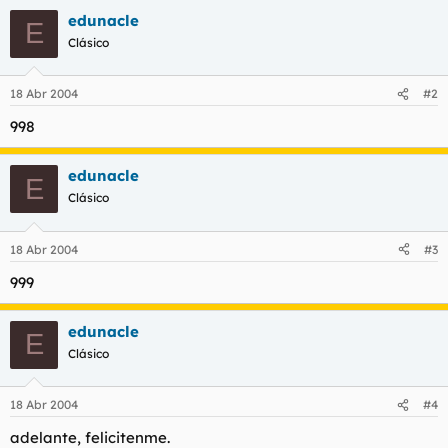
l
i
edunacle
E
t
o
Clásico
e
m
a
18 Abr 2004
#2
998
edunacle
E
Clásico
18 Abr 2004
#3
999
edunacle
E
Clásico
18 Abr 2004
#4
adelante, felicitenme.