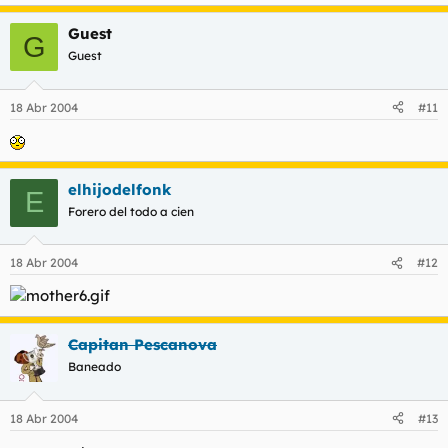
Guest
G
Guest
18 Abr 2004
#11
elhijodelfonk
E
Forero del todo a cien
18 Abr 2004
#12
Capitan Pescanova
Baneado
18 Abr 2004
#13