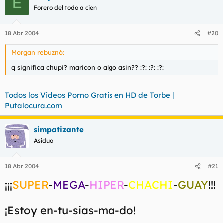
E
Forero del todo a cien
18 Abr 2004
#20
Morgan rebuznó:
q significa chupi? maricon o algo asin?? :?: :?: :?:
Todos los Videos Porno Gratis en HD de Torbe |
Putalocura.com
simpatizante
Asiduo
18 Abr 2004
#21
¡¡¡
SUPER
-
MEGA
-
HIPER
-
CHACHI
-
GUAY
!!!
¡Estoy en-tu-sias-ma-do!