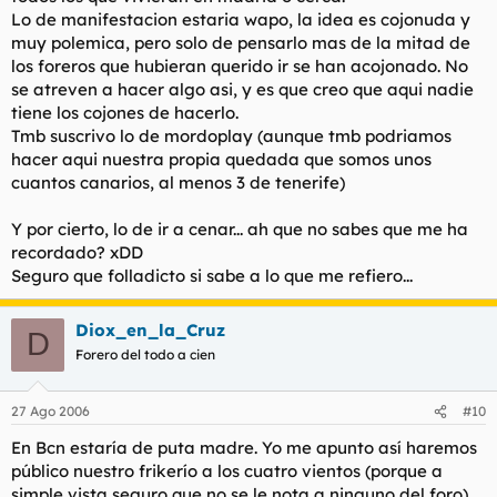
Lo de manifestacion estaria wapo, la idea es cojonuda y
muy polemica, pero solo de pensarlo mas de la mitad de
los foreros que hubieran querido ir se han acojonado. No
se atreven a hacer algo asi, y es que creo que aqui nadie
tiene los cojones de hacerlo.
Tmb suscrivo lo de mordoplay (aunque tmb podriamos
hacer aqui nuestra propia quedada que somos unos
cuantos canarios, al menos 3 de tenerife)
Y por cierto, lo de ir a cenar... ah que no sabes que me ha
recordado? xDD
Seguro que folladicto si sabe a lo que me refiero...
Diox_en_la_Cruz
D
Forero del todo a cien
27 Ago 2006
#10
En Bcn estaría de puta madre. Yo me apunto así haremos
público nuestro frikerío a los cuatro vientos (porque a
simple vista seguro que no se le nota a ninguno del foro).