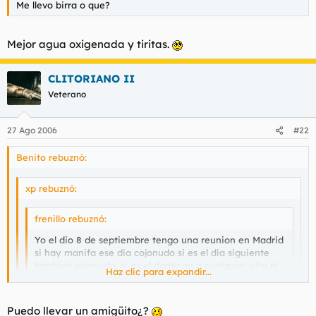
Me llevo birra o que?
Mejor agua oxigenada y tiritas.
CLITORIANO II
Veterano
27 Ago 2006
#22
Benito rebuznó:
xp rebuznó:
frenillo rebuznó:
Yo el dio 8 de septiembre tengo una reunion en Madrid
si hay manifa ese dia cojonudo si es el dia siguiente
tambien cojonudo, si es el domingo o cualquier otro ni
Haz clic para expandir...
por el forro
Haz clic para expandir...
Haz clic para expandir...
Puedo llevar un amigüito¿?
el 8 d septiembre ..me lo apunto