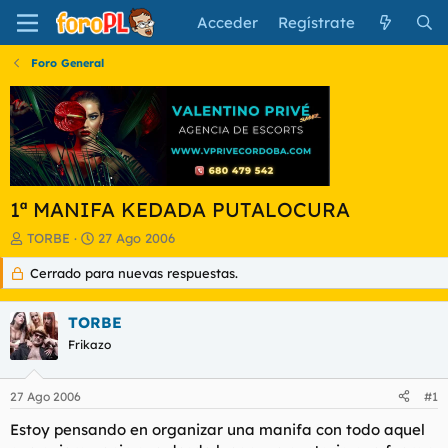
Acceder
Regístrate
Foro General
1ª MANIFA KEDADA PUTALOCURA
I
F
TORBE
27 Ago 2006
n
e
Cerrado para nuevas respuestas.
i
c
c
h
i
a
TORBE
a
d
d
Frikazo
e
o
i
r
n
27 Ago 2006
#1
d
i
e
c
Estoy pensando en organizar una manifa con todo aquel
l
i