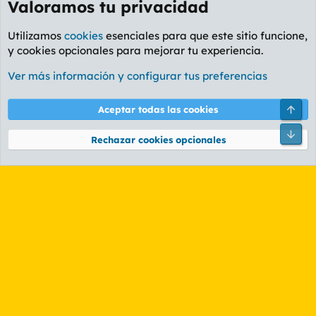
Valoramos tu privacidad
Utilizamos
cookies
esenciales para que este sitio funcione,
y cookies opcionales para mejorar tu experiencia.
Foro General
Ver más información y configurar tus preferencias
Cookies
PL OLDSTYLE AMARILLO
Cambiar fuente
Español (ES)
Arri
Aceptar todas las cookies
Contáctanos
Términos y reglas
Política de privacidad
Ayuda
R
Pie
S
Rechazar cookies opcionales
S
®
Community platform by XenForo
© 2010-2026 XenForo Ltd.