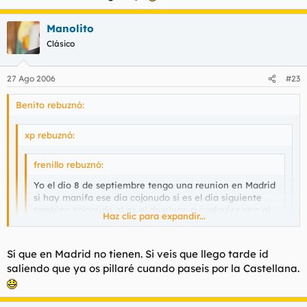
Me llevo birra o que?
Manolito
Clásico
27 Ago 2006
#23
Benito rebuznó:
xp rebuznó:
frenillo rebuznó:
Yo el dio 8 de septiembre tengo una reunion en Madrid
si hay manifa ese dia cojonudo si es el dia siguiente
tambien cojonudo, si es el domingo o cualquier otro ni
Haz clic para expandir...
por el forro
Haz clic para expandir...
Haz clic para expandir...
Sí que en Madrid no tienen. Si veis que llego tarde id
el 8 d septiembre ..me lo apunto
saliendo que ya os pillaré cuando paseis por la Castellana.
Me llevo birra o que?