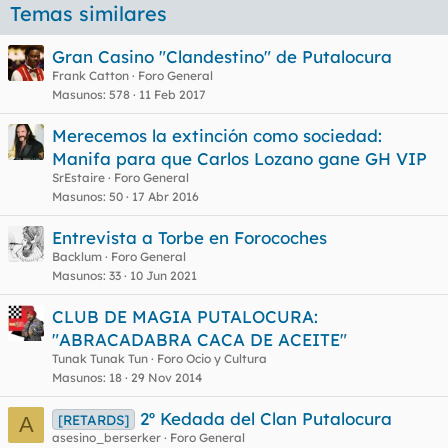
Temas similares
Gran Casino "Clandestino" de Putalocura
Frank Catton
Foro General
Masunos
578
11 Feb 2017
Merecemos la extinción como sociedad:
Manifa para que Carlos Lozano gane GH VIP
SrEstaire
Foro General
Masunos
50
17 Abr 2016
Entrevista a Torbe en Forocoches
Backlum
Foro General
Masunos
33
10 Jun 2021
CLUB DE MAGIA PUTALOCURA:
"ABRACADABRA CACA DE ACEITE"
Tunak Tunak Tun
Foro Ocio y Cultura
Masunos
18
29 Nov 2014
2º Kedada del Clan Putalocura
[RETARDS]
A
asesino_berserker
Foro General