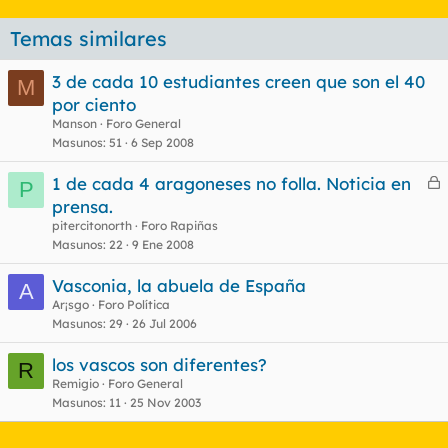
Temas similares
3 de cada 10 estudiantes creen que son el 40
M
por ciento
Manson
Foro General
Masunos
51
6 Sep 2008
1 de cada 4 aragoneses no folla. Noticia en
P
e
prensa.
r
pitercitonorth
Foro Rapiñas
r
Masunos
22
9 Ene 2008
Vasconia, la abuela de España
A
Ar¡sgo
Foro Política
o
Masunos
29
26 Jul 2006
los vascos son diferentes?
R
Remigio
Foro General
Masunos
11
25 Nov 2003