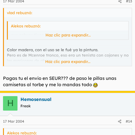
17 Mar 2004
#13
vlad rebuznó:
Alekos rebuznó:
que colores tiene la raqueta?
Haz clic para expandir...
Color madera, con el uso se le fué ya la pintura.
Pero es de Mcenroe tronco, eso era un tenista con cojones y no
las mariconas de ahora.
Haz clic para expandir...
Subo el precio a 10 euros que cojones !
Pagas tu el envio en SEUR??? de paso le pillas unas
camisetas al torbe y me lo mandas todo
Hemosensual
H
Freak
17 Mar 2004
#14
Alekos rebuznó: