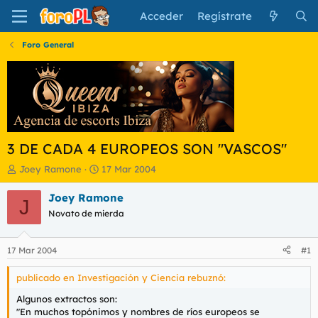
Acceder
Regístrate
Foro General
3 DE CADA 4 EUROPEOS SON "VASCOS"
I
F
Joey Ramone
17 Mar 2004
n
e
i
c
Joey Ramone
J
c
h
Novato de mierda
i
a
a
d
d
e
17 Mar 2004
#1
o
i
r
n
publicado en Investigación y Ciencia rebuznó:
d
i
e
c
Algunos extractos son:
l
i
"En muchos topónimos y nombres de ríos europeos se