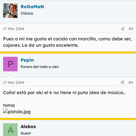
territorio ibérico/sufrancés"
ReGaMaN
Clásico
"Concluimos que los habitantes de Europa serían los
descendientes de un grupo relativamente localizado de
hombres y mujeres que habrían habitado en la región que
17 Mar 2004
#3
envuelve el actual País Vasco, hace unos 20.000 años".
Pues a mi me gusta el cocido con morcilla, como debe ser,
cojones. Le da un gusto excelente.
Pepin
P
Forero del todo a cien
17 Mar 2004
#4
Coño! está por aki el k no tiene ni puta idea de música..
toma
Alekos
A
Guest