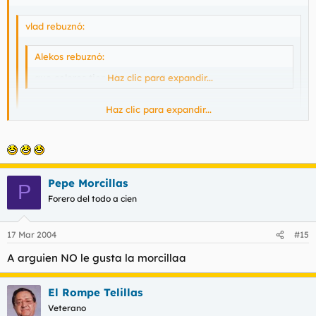
vlad rebuznó:
Alekos rebuznó:
que colores tiene la raqueta?
Haz clic para expandir...
Haz clic para expandir...
Color madera, con el uso se le fué ya la pintura.
Pero es de Mcenroe tronco, eso era un tenista con cojones
y no las mariconas de ahora.
Haz clic para expandir...
Subo el precio a 10 euros que cojones !
Pagas tu el envio en SEUR??? de paso le pillas unas camisetas
Pepe Morcillas
P
al torbe y me lo mandas todo
Forero del todo a cien
17 Mar 2004
#15
A arguien NO le gusta la morcillaa
El Rompe Telillas
Veterano