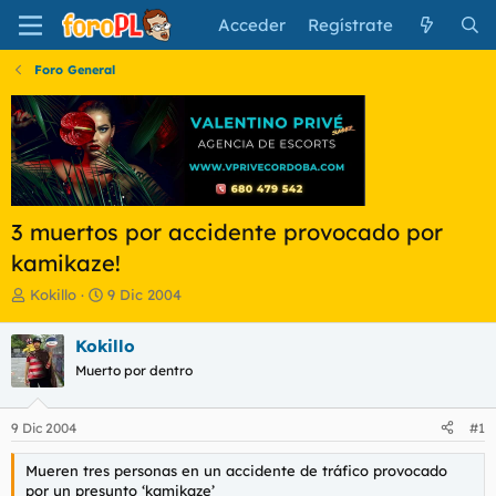
Acceder
Regístrate
Foro General
3 muertos por accidente provocado por
kamikaze!
I
F
Kokillo
9 Dic 2004
n
e
i
c
Kokillo
c
h
Muerto por dentro
i
a
a
d
d
e
9 Dic 2004
#1
o
i
r
n
Mueren tres personas en un accidente de tráfico provocado
d
i
por un presunto ‘kamikaze’
e
c