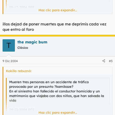
09-12-2004 EFE
Haz clic para expandir...
Haz clic para expandir...
Tres personas han fallecido esta medianoche en un
accidente de tráfico provocado por un presunto kamikaze
illos dejad de poner muertes que me deprimís cada vez
que circulaba en sentido contrario por la carretera de
Cada dia que amanece el numero de tontos crece.
que entro al foro
Burgos, a 52 kilómetros de Madrid, según han informado
fuentes de Emergencias-112. En el siniestro han fallecido
abrasados el propio conductor homicida y un matrimonio
the magic bum
T
que viajaba con sus dos hijos de corta edad, que sufrieron
Clásico
heridas aunque salvaron sus vidas al ser rescatados por un
camionero.
9 Dic 2004
#3
Kokillo rebuznó:
Mueren tres personas en un accidente de tráfico
provocado por un presunto ?kamikaze?
En el siniestro han fallecido el conductor homicida y un
matrimonio que viajaba con dos niños, que han salvado la
vida
09-12-2004 EFE
Haz clic para expandir...