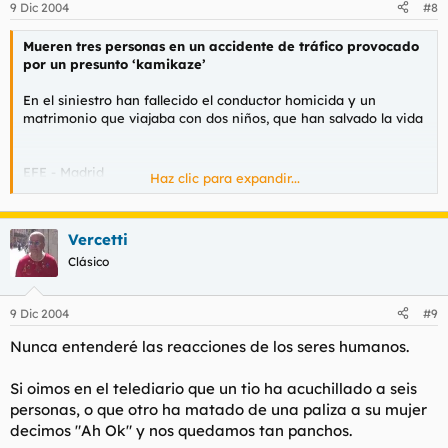
9 Dic 2004
#8
Mueren tres personas en un accidente de tráfico provocado
por un presunto ‘kamikaze’
En el siniestro han fallecido el conductor homicida y un
matrimonio que viajaba con dos niños, que han salvado la vida
EFE - Madrid
Haz clic para expandir...
ELPAIS.es - España - 09-12-2004 - 02:47
Vercetti
Tres personas han fallecido esta medianoche en un accidente
de tráfico provocado por un presunto kamikaze que circulaba
Clásico
en sentido contrario por la carretera de Burgos, a 52 kilómetros
de Madrid, según han informado fuentes de Emergencias-112.
9 Dic 2004
#9
En el siniestro han fallecido abrasados el propio conductor
homicida y un matrimonio que viajaba con sus dos hijos de
Nunca entenderé las reacciones de los seres humanos.
corta edad, que sufrieron heridas aunque salvaron sus vidas al
ser rescatados por un camionero.
Si oimos en el telediario que un tio ha acuchillado a seis
Se desconoce por el momento la identidad de los tres
fallecidos y tan solo se sabe que el presunto conductor
personas, o que otro ha matado de una paliza a su mujer
homicida conducía un Seat Ibiza blanco y las víctimas un
decimos "Ah Ok" y nos quedamos tan panchos.
Renault Safrane. A las 23,42 horas, el servicio de emergencias