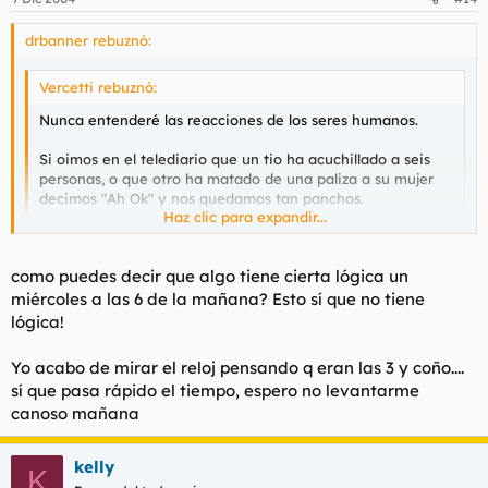
drbanner rebuznó:
Vercetti rebuznó:
Nunca entenderé las reacciones de los seres humanos.
Si oimos en el telediario que un tio ha acuchillado a seis
personas, o que otro ha matado de una paliza a su mujer
decimos "Ah Ok" y nos quedamos tan panchos.
Haz clic para expandir...
En cambio los asesinantos ejecutados por un conductor
suicida siempre son recibidos con
Haz clic para expandir...
como puedes decir que algo tiene cierta lógica un
Curioso.
miércoles a las 6 de la mañana? Esto sí que no tiene
Tiene cierta lógica. Si eres una persona más o menos normal,
lógica!
Buenas Noches
sabes que te puede pasar a ti sin comerlo ni beberlo
Yo acabo de mirar el reloj pensando q eran las 3 y coño....
sí que pasa rápido el tiempo, espero no levantarme
canoso mañana
kelly
K