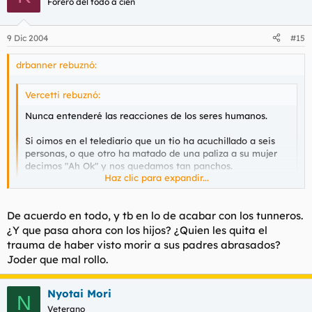
Forero del todo a cien
9 Dic 2004
#15
drbanner rebuznó:
Vercetti rebuznó:
Nunca entenderé las reacciones de los seres humanos.
Si oimos en el telediario que un tio ha acuchillado a seis
personas, o que otro ha matado de una paliza a su mujer
decimos "Ah Ok" y nos quedamos tan panchos.
Haz clic para expandir...
En cambio los asesinantos ejecutados por un conductor
suicida siempre son recibidos con
Haz clic para expandir...
De acuerdo en todo, y tb en lo de acabar con los tunneros.
Curioso.
¿Y que pasa ahora con los hijos? ¿Quien les quita el
Tiene cierta lógica. Si eres una persona más o menos normal,
trauma de haber visto morir a sus padres abrasados?
Buenas Noches
sabes que te puede pasar a ti sin comerlo ni beberlo
Joder que mal rollo.
Nyotai Mori
N
Veterano