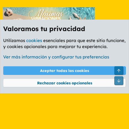
Valoramos tu privacidad
Utilizamos
cookies
esenciales para que este sitio funcione,
y cookies opcionales para mejorar tu experiencia.
Foro General
Ver más información y configurar tus preferencias
Cookies
PL OLDSTYLE AMARILLO
Cambiar fuente
Español (ES)
Arri
Aceptar todas las cookies
Contáctanos
Términos y reglas
Política de privacidad
Ayuda
R
Pie
S
Rechazar cookies opcionales
S
®
Community platform by XenForo
© 2010-2026 XenForo Ltd.