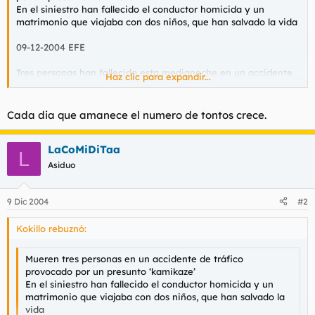
En el siniestro han fallecido el conductor homicida y un
l
i
matrimonio que viajaba con dos niños, que han salvado la vida
t
o
e
09-12-2004 EFE
m
a
Tres personas han fallecido esta medianoche en un accidente
Haz clic para expandir...
de tráfico provocado por un presunto kamikaze que circulaba
en sentido contrario por la carretera de Burgos, a 52 kilómetros
de Madrid, según han informado fuentes de Emergencias-112.
Cada dia que amanece el numero de tontos crece.
En el siniestro han fallecido abrasados el propio conductor
homicida y un matrimonio que viajaba con sus dos hijos de
corta edad, que sufrieron heridas aunque salvaron sus vidas al
LaCoMiDiTaa
L
ser rescatados por un camionero.
Asiduo
9 Dic 2004
#2
Kokillo rebuznó:
Mueren tres personas en un accidente de tráfico
provocado por un presunto ‘kamikaze’
En el siniestro han fallecido el conductor homicida y un
matrimonio que viajaba con dos niños, que han salvado la
vida