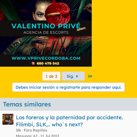
Último
1 de 2
Sig.
Debes iniciar sesión o registrarte para responder aquí.
Temas similares
Los foreros y la paternidad por accidente.
Filimbi, SLK,.. who´s next?
Slk
Foro Rapiñas
Masunos
67
11 Jul 2012