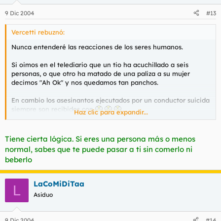
9 Dic 2004
#13
Vercetti rebuznó:
Nunca entenderé las reacciones de los seres humanos.
Si oimos en el telediario que un tio ha acuchillado a seis
personas, o que otro ha matado de una paliza a su mujer
decimos "Ah Ok" y nos quedamos tan panchos.
En cambio los asesinantos ejecutados por un conductor suicida
siempre son recibidos con
Haz clic para expandir...
Curioso.
Tiene cierta lógica. Si eres una persona más o menos
Buenas Noches
normal, sabes que te puede pasar a ti sin comerlo ni
beberlo
LaCoMiDiTaa
L
Asiduo
9 Dic 2004
#14