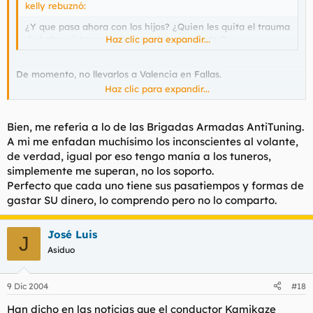
kelly rebuznó:
¿Y que pasa ahora con los hijos? ¿Quien les quita el trauma
de haber visto morir a sus padres abrasados?
Haz clic para expandir...
De momento, no llevarlos a Valencia en Fallas.
Haz clic para expandir...
PD: ¿Qué tiene que ver un suicida en sentido contrario con un
tunnero?
Bien, me refería a lo de las Brigadas Armadas AntiTuning.
A mi me enfadan muchísimo los inconscientes al volante,
de verdad, igual por eso tengo manía a los tuneros,
simplemente me superan, no los soporto.
Perfecto que cada uno tiene sus pasatiempos y formas de
gastar SU dinero, lo comprendo pero no lo comparto.
José Luis
J
Asiduo
9 Dic 2004
#18
Han dicho en las noticias que el conductor Kamikaze