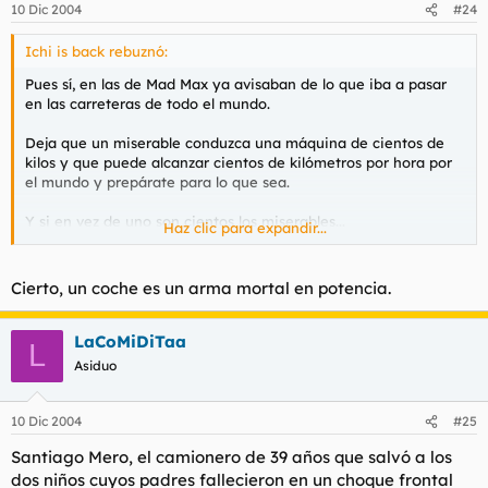
10 Dic 2004
#24
Ichi is back rebuznó:
Pues sí, en las de Mad Max ya avisaban de lo que iba a pasar
en las carreteras de todo el mundo.
Deja que un miserable conduzca una máquina de cientos de
kilos y que puede alcanzar cientos de kilómetros por hora por
el mundo y prepárate para lo que sea.
Y si en vez de uno son cientos los miserables...
Haz clic para expandir...
Pues eso... lo de todos los días.
Cierto, un coche es un arma mortal en potencia.
LaCoMiDiTaa
L
Asiduo
10 Dic 2004
#25
Santiago Mero, el camionero de 39 años que salvó a los
dos niños cuyos padres fallecieron en un choque frontal