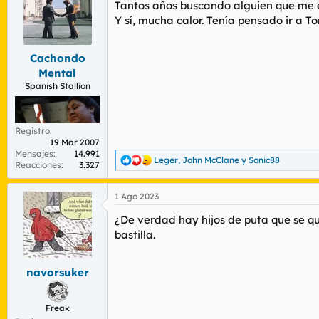
Tantos años buscando alguien que me ex
i
o
Y sí, mucha calor. Tenía pensado ir a To
n
e
s
Cachondo
:
Mental
Spanish Stallion
Registro
19 Mar 2007
Mensajes
14.991
Leger
,
John McClane
y
Sonic88
R
Reacciones
3.327
e
a
1 Ago 2023
c
c
¿De verdad hay hijos de puta que se qu
i
o
bastilla.
n
e
s
navorsuker
:
Freak