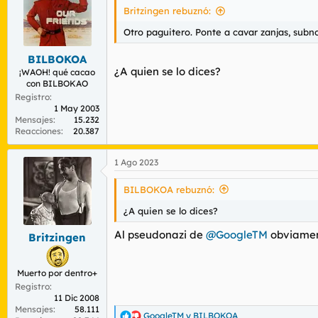
i
Britzingen rebuznó:
o
n
Otro paguitero. Ponte a cavar zanjas, subno
e
s
BILBOKOA
:
¿A quien se lo dices?
¡WAOH! qué cacao
con BILBOKAO
Registro
1 May 2003
Mensajes
15.232
Reacciones
20.387
1 Ago 2023
BILBOKOA rebuznó:
¿A quien se lo dices?
Al pseudonazi de
@GoogleTM
obviamen
Britzingen
Muerto por dentro+
Registro
11 Dic 2008
Mensajes
58.111
GoogleTM
y
BILBOKOA