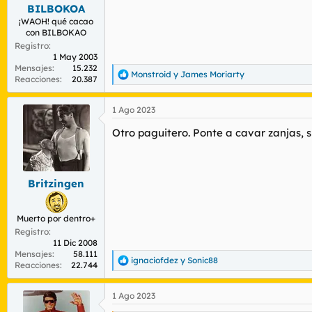
BILBOKOA
¡WAOH! qué cacao
con BILBOKAO
Registro
1 May 2003
Mensajes
15.232
Monstroid
y
James Moriarty
R
Reacciones
20.387
e
a
1 Ago 2023
c
c
Otro paguitero. Ponte a cavar zanjas, s
i
o
n
e
s
Britzingen
:
Muerto por dentro+
Registro
11 Dic 2008
Mensajes
58.111
ignaciofdez
y
Sonic88
R
Reacciones
22.744
e
a
1 Ago 2023
c
c