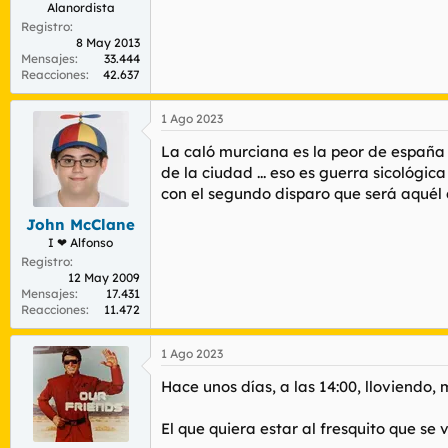
Alanordista
Registro
8 May 2013
Mensajes
33.444
Reacciones
42.637
1 Ago 2023
La caló murciana es la peor de españa y
de la ciudad ... eso es guerra sicológi
con el segundo disparo que será aquél 
John McClane
I ❤ Alfonso
Registro
12 May 2009
Mensajes
17.431
Reacciones
11.472
1 Ago 2023
Hace unos días, a las 14:00, lloviendo
El que quiera estar al fresquito que se 