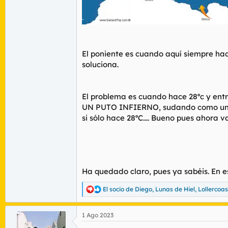
El poniente es cuando aquí siempre ha
soluciona.
El problema es cuando hace 28ºc y ent
UN PUTO INFIERNO, sudando como un lo
si sólo hace 28ºC.... Bueno pues ahora 
Ha quedado claro, pues ya sabéis. En es
El socio de Diego
,
Lunas de Hiel
,
Lollercoas
R
e
a
1 Ago 2023
c
c