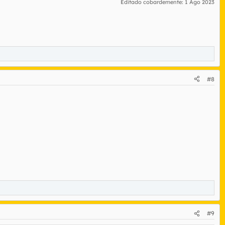
Editado cobardemente:
1 Ago 2023
#8
#9