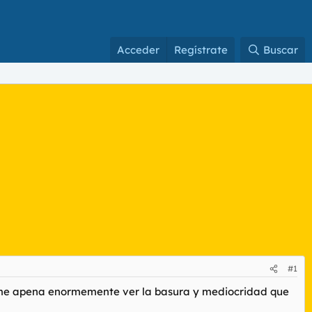
Acceder
Regístrate
Buscar
#1
e me apena enormemente ver la basura y mediocridad que