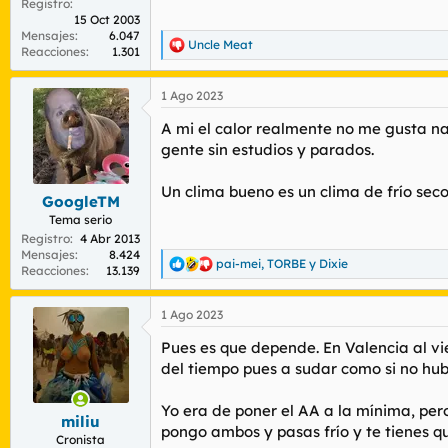
Registro
15 Oct 2003
Mensajes
6.047
Uncle Meat
R
Reacciones
1.301
e
a
1 Ago 2023
c
c
A mi el calor realmente no me gusta n
i
o
gente sin estudios y parados.
n
e
Un clima bueno es un clima de frío sec
s
GoogleTM
:
Tema serio
Registro
4 Abr 2013
Mensajes
8.424
pai-mei
,
TORBE
y
Dixie
R
Reacciones
13.139
e
a
1 Ago 2023
c
c
Pues es que depende. En Valencia al vie
i
o
del tiempo pues a sudar como si no hu
n
e
Yo era de poner el AA a la mínima, pero
s
miliu
pongo ambos y pasas frío y te tienes qu
:
Cronista