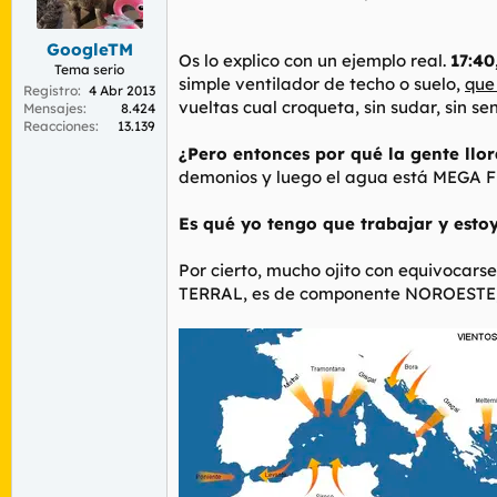
r
n
d
i
GoogleTM
e
c
Os lo explico con un ejemplo real.
17:40
l
i
Tema serio
simple ventilador de techo o suelo,
que
t
o
Registro
4 Abr 2013
vueltas cual croqueta, sin sudar, sin se
e
Mensajes
8.424
Reacciones
13.139
m
a
¿Pero entonces por qué la gente llo
demonios y luego el agua está MEGA F
Es qué yo tengo que trabajar y estoy 
Por cierto, mucho ojito con equivocar
TERRAL, es de componente NOROESTE, 