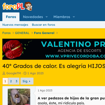
Foros
Novedades
Miembros
Nuevos mensajes
Buscar en foros
Foros
GENERAL
Foro General
40º Grados de calor. Es alegría HIJO
I
F
GoogleTM
1 Ago 2023
n
e
1
2
3
Sig.
i
c
c
h
i
a
1 Ago 2023
a
d
A ver pedazos de hijos de la gran pu
d
e
o
i
asola, éste, mi ridículo país.