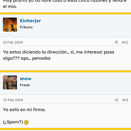
Muy pronto yo no haré caso a esas cinco razones y tendré
el mio.
Einherjer
Frikazo
13 Feb 2004
#12
Ya estas diciendo la dirección... sí, me interesa! pasa
algo??? aps... pensaba
snow
Freak
15 Feb 2004
#13
Ya está en mi firma.
(¿Spam?)