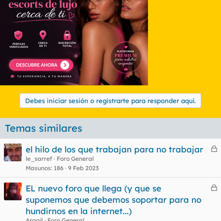
Debes iniciar sesión o registrarte para responder aquí.
Temas similares
el hilo de los que trabajan para no trabajar
e
le_sarref
Foro General
Masunos
186
9 Feb 2023
r
r
EL nuevo foro que llega (y que se
e
suponemos que debemos soportar para no
r
hundirnos en la internet...)
o
r
Argail
Foro General