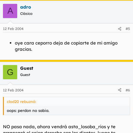
adro
A
Clásico
12 Feb 2004
#5
oye cara ceporro deja de copiarte de mi amigo
gracias.
Guest
G
Guest
12 Feb 2004
#6
clod20 rebuznó:
oops: perdon no sabia.
NO pasa nada, ahora vendrá asta_losoba_rios y te
arrancará el cojon derecho con los dientes, luego te