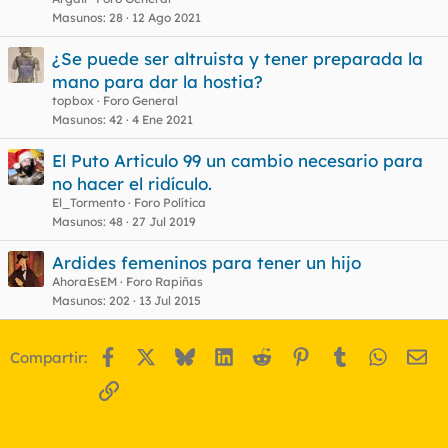
Masunos
28
12 Ago 2021
¿Se puede ser altruista y tener preparada la
o
mano para dar la hostia?
topbox
Foro General
Masunos
42
4 Ene 2021
El Puto Articulo 99 un cambio necesario para
no hacer el ridículo.
El_Tormento
Foro Política
Masunos
48
27 Jul 2019
Ardides femeninos para tener un hijo
AhoraEsEM
Foro Rapiñas
Masunos
202
13 Jul 2015
Facebook
X
Bluesky
LinkedIn
Reddit
Pinterest
Tumblr
WhatsA
Em
Compartir:
Enlace