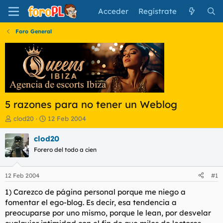
Acceder
Regístrate
Foro General
5 razones para no tener un Weblog
I
F
clod20
12 Feb 2004
n
e
i
c
clod20
c
h
Forero del todo a cien
i
a
a
d
d
e
12 Feb 2004
#1
o
i
r
n
1) Carezco de página personal porque me niego a
d
i
fomentar el ego-blog. Es decir, esa tendencia a
e
c
preocuparse por uno mismo, porque le lean, por desvelar
l
i