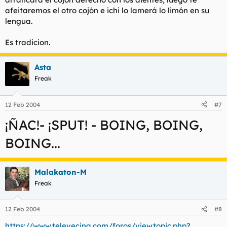
afeitaremos el otro cojón e ichi lo lamerá lo limón en su
lengua.
Es tradicion.
Asta
Freak
12 Feb 2004
#7
¡ÑAC!- ¡SPUT! - BOING, BOING,
BOING...
Malakaton-M
Freak
12 Feb 2004
#8
https://www.televecina.com/foros/viewtopic.php?