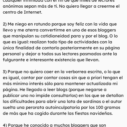
cualquier intimidad con el fin de que miles de lectores
t
o
anónimos sepan más de ti. No quiero llegar a creerme el
e
centro de Internet.
m
a
2) Me niego en rotundo porque soy feliz con la vida que
llevo y me aterra convertirme en uno de esos bloggers
que manipulan su cotidianeidad para y por el blog. O lo
que es igual: realizan todo tipo de actividades con la
única finalidad de contarlo posteriormente en su página
personal y dejar a todos sus lectores pasmados ante la
fulgurante e interesante existencia que llevan.
3) Porque no quiero caer en la verborrea escrita, o lo que
es igual, contar por contar cosas sin que a priori tengan el
más mínimo interés sólo para mantener actualizada mi
página. He llegado a leer blogs (porque negarse a
publicar uno no impide consultarlos) en los que se detallan
las dificultades para abrir una lata de sardinas o el autor
suelta una perorata autoinculpatoria por los 100 gramos
de más que ha cogido durante las fiestas navideñas.
4) Porque he conocido a muchos bloggers que son