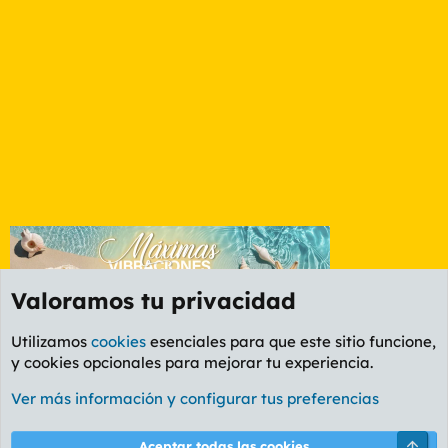
Valoramos tu privacidad
Utilizamos
cookies
esenciales para que este sitio funcione,
y cookies opcionales para mejorar tu experiencia.
Foro General
Ver más información y configurar tus preferencias
Cookies
PL OLDSTYLE AMARILLO
Cambiar fuente
Español (ES)
Arri
Aceptar todas las cookies