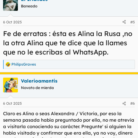
c
cuando llego tarda un poquito, pero bien, la veo y me me digo,
Baneado
i
uff, creo que he palmado 50€, pero como ya estamos y con el
o
calenton, pos venga pa dentro.,pos eso empieza a chupar con
n
desgana , casi ni se pone dura , le digo venga dame condon
6 Oct 2025
#5
e
que te empuje como el que cierra un cajo, tres envestidas ,
s
Fe de erratas : ésta es Alina la Rusa ,no
hago que me corro , y pa casa. encima se molesta la señora
:
jajajaja, que le den
la otra Alina que te dice que la llames
que no le escribas al WhatsApp.
PhilipsGraves
R
e
a
Valerioamantis
c
c
Novato de mierda
i
o
n
6 Oct 2025
#6
e
s
Claro es Alina o seas Alexandra / Victoria, por eso la
:
semana pasada había preguntado por ella, no me atrevía
a visitarla conociendo su carácter. Pregunte' si alguien la
había visitado y confirmar que era ella, ya no voy, dinero