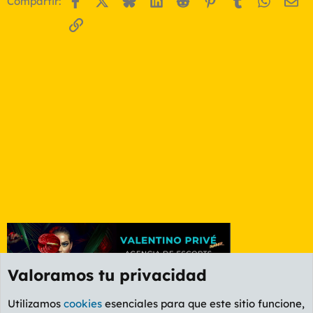
Compartir:
Enlace
Valoramos tu privacidad
Utilizamos
cookies
esenciales para que este sitio funcione,