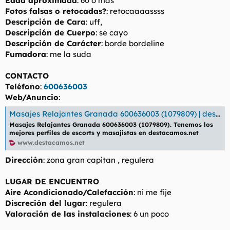
Edad aproximada
: 60 o mas
t
o
Fotos falsas o retocadas?
: retocaaaassss
e
Descripción de Cara
: uff,
m
a
Descripción de Cuerpo
: se cayo
Descripción de Carácter
: borde bordeline
Fumadora
: me la suda
CONTACTO
Teléfono
:
600636003
Web/Anuncio
:
Masajes Relajantes Granada 600636003 (1079809) | destacamos
Masajes Relajantes Granada 600636003 (1079809). Tenemos los
mejores perfiles de escorts y masajistas en destacamos.net
www.destacamos.net
Dirección
: zona gran capitan , regulera
LUGAR DE ENCUENTRO
Aire Acondicionado/Calefacción
: ni me fije
Discreción del lugar
: regulera
Valoración de las instalaciones
: 6 un poco