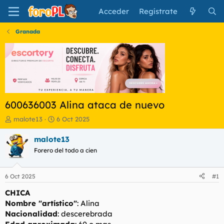
Acceder
Regístrate
Granada
600636003 Alina ataca de nuevo
I
F
malote13
6 Oct 2025
n
e
i
c
malote13
c
h
Forero del todo a cien
i
a
a
d
d
e
6 Oct 2025
#1
o
i
r
n
CHICA
d
i
Nombre "artístico"
: Alina
e
c
Nacionalidad
: descerebrada
l
i