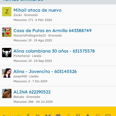
Mihail ataca de nuevo
Z
Zacki
Granada
Masunos
171
6 Mar 2026
Casa de Putas en Armilla 643388749
NazarioPollagorda12
Granada
Masunos
19
19 Ago 2025
Alina colombiana 30 años - 631575578
Pichatoro2
Lleida
Masunos
10
24 Sep 2022
Alina - Jovencita - 603145526
josep900
Lleida
Masunos
2
7 Dic 2019
ALINA 622290522
Boluda
Granada
Masunos
286
24 Jul 2025
Facebook
X
Bluesky
LinkedIn
Reddit
Pinterest
Tumblr
WhatsA
Em