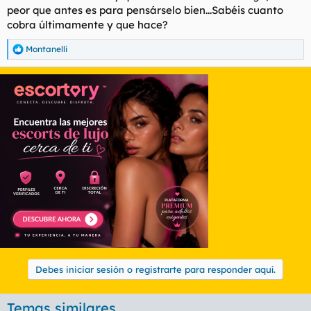
peor que antes es para pensárselo bien...Sabéis cuanto
cobra últimamente y que hace?
Montanelli
R
e
a
c
c
i
o
n
e
s
:
Debes iniciar sesión o registrarte para responder aquí.
Temas similares