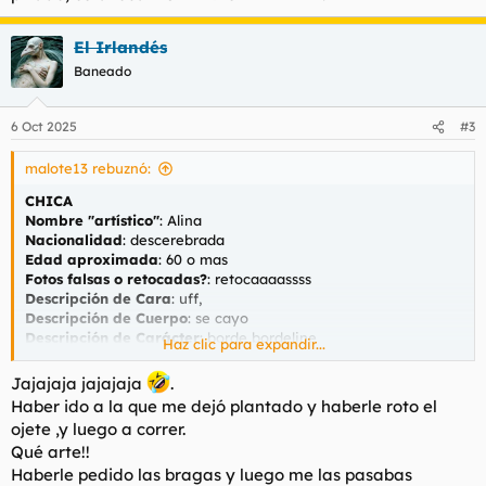
Web/Anuncio
:
Masajes Relajantes Granada 600636003 (1079809) | destacamos
El Irlandés
Masajes Relajantes Granada 600636003 (1079809). Tenemos
Baneado
los mejores perfiles de escorts y masajistas en
destacamos.net
www.destacamos.net
6 Oct 2025
#3
Dirección
: zona gran capitan , regulera
malote13 rebuznó:
LUGAR DE ENCUENTRO
CHICA
Aire Acondicionado/Calefacción
: ni me fije
Nombre "artístico"
: Alina
Discreción del lugar
: regulera
Nacionalidad
: descerebrada
Valoración de las instalaciones
: 6 un poco
Edad aproximada
: 60 o mas
Fotos falsas o retocadas?
: retocaaaassss
SERVICIO
Descripción de Cara
: uff,
Fecha aproximada de la experiencia
: hace unas semanas
Descripción de Cuerpo
: se cayo
Tarifa contratada
: 50/ 30
Descripción de Carácter
: borde bordeline
Duración real del servicio
: 15
Haz clic para expandir...
Fumadora
: me la suda
Besos
: quita quita
Jajajaja jajajaja
.
Mamada(con/sin protección)
: como pidas , regular
CONTACTO
Cunnilingus
:
Haber ido a la que me dejó plantado y haberle roto el
Teléfono
:
600636003
Griego
:
ojete ,y luego a correr.
Web/Anuncio
:
Valoración de la experiencia(0 a 10)
: 2
Qué arte!!
¿Repetirías?
: claro que le den...
Masajes Relajantes Granada 600636003 (1079809) | destacamos
Haberle pedido las bragas y luego me las pasabas