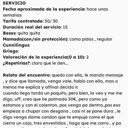
SERVICIO
Fecha aproximada de la experiencia
: hace unas
semanas
Tarifa contratada
: 50/ 30
Duración real del servicio
: 15
Besos
: quita quita
Mamada(con/sin protección)
: como pidas , regular
Cunnilingus
:
Griego
:
Valoración de la experiencia(0 a 10)
: 2
¿Repetirías?
: claro que le den...
Relato del encuentro
: quedo con ella, le mando mensaje
, y dice que llamada, venga vale, hablo con ella, mas o
menos me explica y alfinal decido ir.
cuando llego tarda un poquito, pero bien, la veo y me me
digo, uff, creo que he palmado 50€, pero como ya
estamos y con el calenton, pos venga pa dentro.,pos eso
empieza a chupar con desgana , casi ni se pone dura , le
digo venga dame condon que te empuje como el que
cierra un cajo, tres envestidas , hago que me corro , y pa