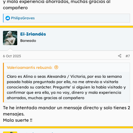
y mala experiencia ahorrados, muchas gracias al
compañero
PhilipsGraves
R
e
a
El Irlandés
c
c
Baneado
i
o
n
6 Oct 2025
#7
e
s
Valerioamantis rebuznó:
:
Claro es Alina o seas Alexandra / Victoria, por eso la semana
pasada había preguntado por ella, no me atrevía a visitarla
conociendo su carácter. Pregunte' si alguien la había visitado y
confirmar que era ella, ya no voy, dinero y mala experiencia
ahorrados, muchas gracias al compañero
Te he intentado mandar un mensaje directo y solo tienes 2
mensajes.
Mala suerte !!