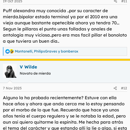
19 Oct 2025
#11
e
s
Puff alexandra muy conocida ..por su caracter de
:
mierda.bipolar estado terminal ya por el 2010 era una
vieja aunque bastante apetecible ahora ya tendra 70...
Segun le pillaras el punto unas folladas y anales de
antologia muy viciosa..pero era mas facil pillar el bonoloto
a que tuviera un buen dia..
Montanelli
,
PhilipsGraves
y
bomberox
R
e
a
V Wilde
c
c
Novato de mierda
i
o
n
7 Nov 2025
#12
e
s
Alguno la ha probado recientemente? Estuve con ella
:
hace años y ahora que anda cerca me lo estoy pensando
por el morbo de lo que fue. Recuerdo que hace ya unos
años tenia el cuerpo regulero y se le notaba la edad, pero
aun asi quiero quitarme la espinita. Me hecha para atrás
el tema del carácter y que estando alli la lie o algo, si esta