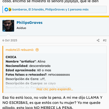
casa. encima se molesta la señora jajajaja, que le den
bomberox
,
El Irlandés
,
PhilipsGraves
y 1 persona más
R
e
a
PhilipsGraves
c
c
Asiduo
i
o
n
6 Oct 2025
#2
e
s
malote13 rebuznó:
:
CHICA
Nombre "artístico"
: Alina
Nacionalidad
: descerebrada
Edad aproximada
: 60 o mas
Fotos falsas o retocadas?
: retocaaaassss
Descripción de Cara
: uff,
Descripción de Cuerpo
: se cayo
Descripción de Carácter
: borde bordeline
Haz clic para expandir...
Fumadora
: me la suda
Esa tía está loca, no vale la pena. A mi me dijo LLAMA Y
CONTACTO
NO ESCRIBAS, es que estás con tu mujer? Yo me quede
Teléfono
:
600636003
pillado, esta loca NO MERECE LA PENA.