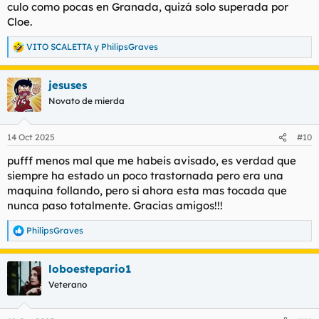
culo como pocas en Granada, quizá solo superada por
Cloe.
VITO SCALETTA
y
PhilipsGraves
R
e
a
jesuses
c
c
Novato de mierda
i
o
n
14 Oct 2025
#10
e
s
pufff menos mal que me habeis avisado, es verdad que
:
siempre ha estado un poco trastornada pero era una
maquina follando, pero si ahora esta mas tocada que
nunca paso totalmente. Gracias amigos!!!
PhilipsGraves
R
e
a
loboestepario1
c
c
Veterano
i
o
n