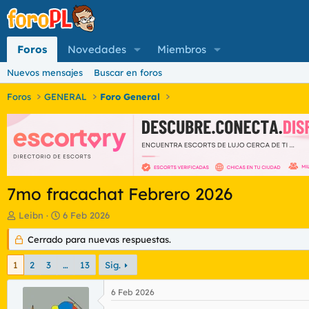
Foros
Novedades
Miembros
Nuevos mensajes
Buscar en foros
Foros
GENERAL
Foro General
7mo fracachat Febrero 2026
I
F
Leibn
6 Feb 2026
n
e
i
Cerrado para nuevas respuestas.
c
c
h
i
a
1
2
3
…
13
Sig.
a
d
d
e
6 Feb 2026
o
i