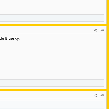
#8
de Bluesky.
#9