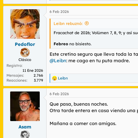
e
a
6 Feb 2026
c
c
i
Leibn rebuznó:
o
n
Fracachat de 2026; Volúmen 7, 8, 9; y así s
e
s
Febreo
no bisiesto.
Pedoflor
:
Este cretino seguro que lleva toda la ta
Clásico
@Leibn
: me cago en tu puta madre.
Registro
11 Ene 2026
Mensajes
2.766
Leibn
R
Reacciones
3.779
e
a
6 Feb 2026
c
c
Que pasa, buenas noches.
i
o
Otra tarde entera en casa viendo una p
n
e
Mañana a comer con amigos.
s
Asam
: