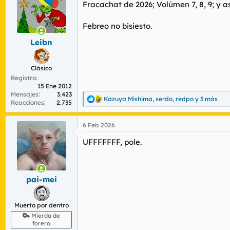
r
n
Fracachat de 2026; Volúmen 7, 8, 9; y a
d
i
e
c
Febreo no bisiesto.
l
i
t
o
Leibn
e
m
Clásico
a
Registro
15 Ene 2012
Mensajes
3.423
Kazuya Mishima
,
serdo
,
redpo
y 3 más
R
Reacciones
2.735
e
a
6 Feb 2026
c
c
UFFFFFFF, pole.
i
o
n
e
s
pai-mei
:
Muerto por dentro
Mierda de
forero