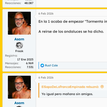
Reacciones
48.087
6 Feb 2026
En la 1 acaba de empezar "Tormenta inf
A reírse de los andaluces se ha dicho.
Asam
Freak
Registro
17 Ene 2025
Mensajes
6.969
Rust Cole
R
Reacciones
7.531
e
a
6 Feb 2026
c
c
i
ElSapoDeLaTrancaEmpinada rebuznó:
o
n
Yo igual pero mañana sin amigos.
e
s
Asam
: