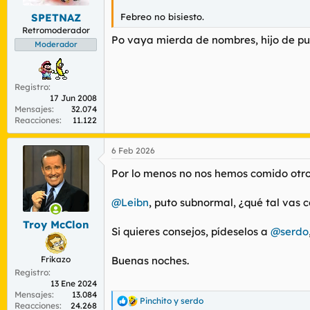
Febreo no bisiesto.
SPETNAZ
Retromoderador
Po vaya mierda de nombres, hijo de p
Moderador
Registro
17 Jun 2008
Mensajes
32.074
Reacciones
11.122
6 Feb 2026
Por lo menos no nos hemos comido otro
@Leibn
, puto subnormal, ¿qué tal vas
Troy McClon
Si quieres consejos, pídeselos a
@serdo
Frikazo
Buenas noches.
Registro
13 Ene 2024
Mensajes
13.084
Pinchito
y
serdo
R
Reacciones
24.268