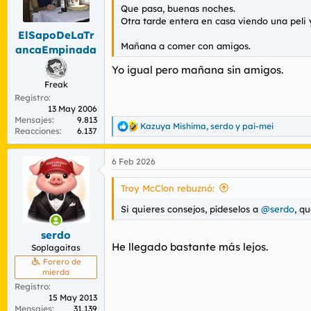
n
Que pasa, buenas noches.
e
Otra tarde entera en casa viendo una peli 
s
ElSapoDeLaTr
:
Mañana a comer con amigos.
ancaEmpinada
Yo igual pero mañana sin amigos.
Freak
Registro
13 May 2006
Mensajes
9.813
Kazuya Mishima
,
serdo
y
pai-mei
R
Reacciones
6.137
e
a
6 Feb 2026
c
c
i
Troy McClon rebuznó:
o
n
Si quieres consejos, pídeselos a
@serdo
, q
e
s
serdo
:
He llegado bastante más lejos.
Soplagaitas
Forero de
mierda
Registro
15 May 2013
Mensajes
31.139