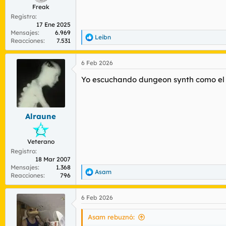
Freak
Registro
17 Ene 2025
Mensajes
6.969
Leibn
R
Reacciones
7.531
e
a
6 Feb 2026
c
c
Yo escuchando dungeon synth como el 
i
o
n
e
s
Alraune
:
Veterano
Registro
18 Mar 2007
Mensajes
1.368
Asam
R
Reacciones
796
e
a
6 Feb 2026
c
c
i
Asam rebuznó:
o