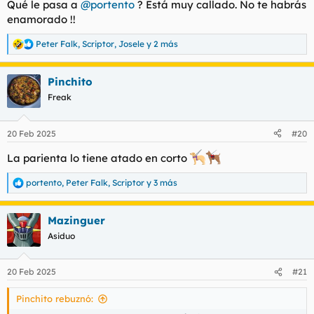
Qué le pasa a
@portento
? Está muy callado. No te habrás
:
enamorado !!
Peter Falk
,
Scriptor
,
Josele
y 2 más
R
e
a
Pinchito
c
c
Freak
i
o
n
20 Feb 2025
#20
e
s
La parienta lo tiene atado en corto
:
portento
,
Peter Falk
,
Scriptor
y 3 más
R
e
a
Mazinguer
c
c
Asiduo
i
o
n
20 Feb 2025
#21
e
s
Pinchito rebuznó:
: