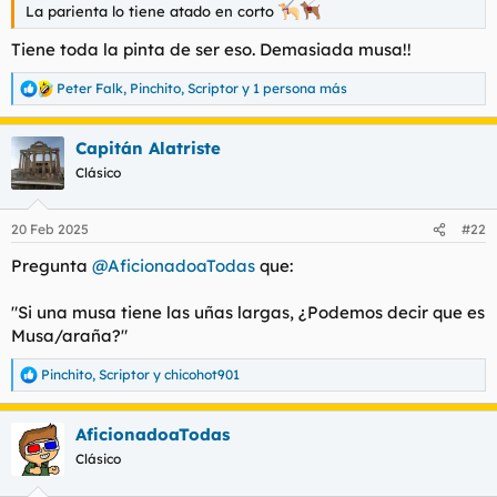
La parienta lo tiene atado en corto
Tiene toda la pinta de ser eso. Demasiada musa!!
Peter Falk
,
Pinchito
,
Scriptor
y 1 persona más
R
e
a
Capitán Alatriste
c
c
Clásico
i
o
n
20 Feb 2025
#22
e
s
Pregunta
@AficionadoaTodas
que:
:
"Si una musa tiene las uñas largas, ¿Podemos decir que es
Musa/araña?"
Pinchito
,
Scriptor
y
chicohot901
R
e
a
AficionadoaTodas
c
c
Clásico
i
o