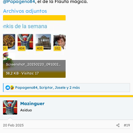
@Papageno84
, el de la Flauta mágica.
Archivos adjuntos
Screenshot_20250220_091002_Samsung Internet.webp
38,2 KB · Visitas: 17
Papageno84
,
Scriptor
,
Josele
y 2 más
R
e
a
Mazinguer
c
c
Asiduo
i
o
n
20 Feb 2025
#19
e
s