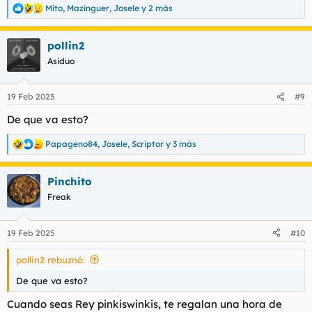
Mito
,
Mazinguer
,
Josele
y 2 más
R
e
a
pollin2
c
c
Asiduo
i
o
n
19 Feb 2025
#9
e
s
De que va esto?
:
Papageno84
,
Josele
,
Scriptor
y 3 más
R
e
a
Pinchito
c
c
Freak
i
o
n
19 Feb 2025
#10
e
s
pollin2 rebuznó:
:
De que va esto?
Cuando seas Rey pinkiswinkis, te regalan una hora de