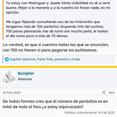
Yo estoy con Mazinguer y Josele tanta visibilidad no sé si será
buena. Mejor a la marxeta y a la nuestra sin forzar nada, en mi
opinión.
Me sigue flipando consultando eso de los tinkiwinkis que
tengamos más de 700 parásitos chupando info del sucforo.
700 pavos planeando irse de lumis son mucha peña, le harían
el día como poco a más de 70 damas.
La verdad, es que si cuentas todas las que se anuncian,
con 700 no tienen ni para pagarse los autónomos.
Capitán Alatriste
,
Peter Falk
,
portento
y 3 más
R
e
a
Scriptor
c
c
Veterano
i
o
n
19 Feb 2025
#14
e
s
De todas formas creo que el número de parásitos es en
:
total de todo el foro ¿o estoy equivocado?
Editado cobardemente:
19 Feb 2025