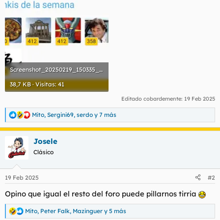
Screenshot_20250219_150335_Samsung Internet.webp
38,7 KB · Visitas: 41
Editado cobardemente:
19 Feb 2025
Mito
,
Sergini69
,
serdo
y 7 más
R
e
a
Josele
c
c
Clásico
i
o
n
19 Feb 2025
#2
e
s
Opino que igual el resto del foro puede pillarnos tirria
:
Mito
,
Peter Falk
,
Mazinguer
y 5 más
R