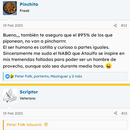
Pinchito
c
c
Freak
i
o
n
19 Feb 2025
#12
e
s
Bueno,,, también te aseguro que el 89'5% de los que
:
piponean, no van a pincharrrr.
El ser humano es cotilla y curioso a partes iguales.
Sinceramente me suda el NABO que Ataulfo se inspire en
mis tremendas folladas para poder ser un hombre de
provecho, aunque solo sea durante media hora.
Peter Falk
,
portento
,
Mazinguer
y 2 más
R
e
a
Scriptor
c
c
Veterano
i
o
n
19 Feb 2025
#13
e
s
Peter Falk rebuznó:
: