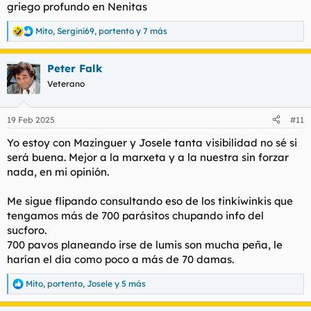
griego profundo en Nenitas
Mito
,
Sergini69
,
portento
y 7 más
R
e
a
Peter Falk
c
c
Veterano
i
o
n
19 Feb 2025
#11
e
s
Yo estoy con Mazinguer y Josele tanta visibilidad no sé si
:
será buena. Mejor a la marxeta y a la nuestra sin forzar
nada, en mi opinión.
Me sigue flipando consultando eso de los tinkiwinkis que
tengamos más de 700 parásitos chupando info del
sucforo.
700 pavos planeando irse de lumis son mucha peña, le
harían el día como poco a más de 70 damas.
Mito
,
portento
,
Josele
y 5 más
R
e
a