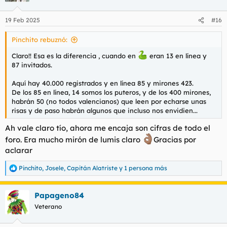
o
n
19 Feb 2025
#16
e
s
Pinchito rebuznó:
:
Claro!! Esa es la diferencia , cuando en
eran 13 en línea y
87 invitados.
Aquí hay 40.000 registrados y en línea 85 y mirones 423.
De los 85 en línea, 14 somos los puteros, y de los 400 mirones,
habrán 50 (no todos valencianos) que leen por echarse unas
risas y de paso habrán algunos que incluso nos envidien...
Ah vale claro tío, ahora me encaja son cifras de todo el
foro. Era mucho mirón de lumis claro
Gracias por
aclarar
Pinchito
,
Josele
,
Capitán Alatriste
y 1 persona más
R
e
a
Papageno84
c
c
Veterano
i
o