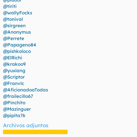
@tiriti
@wallyFocks
@tonival
@sirgreen
@Anonymus
@Perrete
@Papageno84
@pishkoloco
@ElRichi
@krakoo9
@yuxiang
@Scriptor
@Franvlc
@AficionadoaTodas
@frailecillo67
@Pinchito
@Mazinguer
@pipita76
Archivos adjuntos