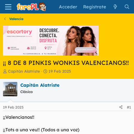
Acceder
Regístrate
Valencia
¡¡ 8 DE 8 PINKIS WONKIS VALENCIANOS!!
I
F
Capitán Alatriste
19 Feb 2025
n
e
i
c
Capitán Alatriste
c
h
Clásico
i
a
a
d
d
e
19 Feb 2025
#1
o
i
r
n
¡¡Valencianos!!
d
i
e
c
¡¡Tots a una veu!! (Todos a una voz)
l
i