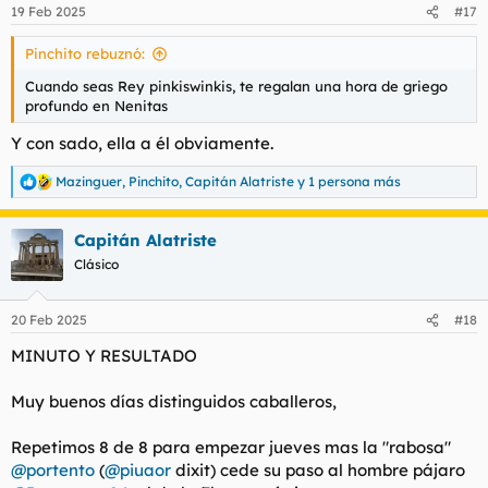
n
19 Feb 2025
#17
e
s
Pinchito rebuznó:
:
Cuando seas Rey pinkiswinkis, te regalan una hora de griego
profundo en Nenitas
Y con sado, ella a él obviamente.
Mazinguer
,
Pinchito
,
Capitán Alatriste
y 1 persona más
R
e
a
Capitán Alatriste
c
c
Clásico
i
o
n
20 Feb 2025
#18
e
s
MINUTO Y RESULTADO
:
Muy buenos días distinguidos caballeros,
Repetimos 8 de 8 para empezar jueves mas la "rabosa"
@portento
(
@piuaor
dixit) cede su paso al hombre pájaro