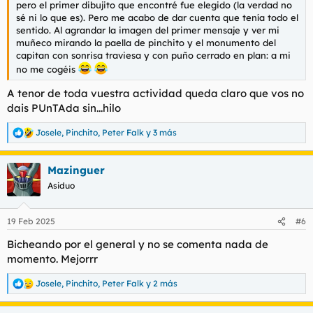
pero el primer dibujito que encontré fue elegido (la verdad no
sé ni lo que es). Pero me acabo de dar cuenta que tenía todo el
sentido. Al agrandar la imagen del primer mensaje y ver mi
muñeco mirando la paella de pinchito y el monumento del
capitan con sonrisa traviesa y con puño cerrado en plan: a mi
no me cogéis
A tenor de toda vuestra actividad queda claro que vos no
dais PUnTAda sin...hilo
Josele
,
Pinchito
,
Peter Falk
y 3 más
R
e
a
Mazinguer
c
c
Asiduo
i
o
n
19 Feb 2025
#6
e
s
Bicheando por el general y no se comenta nada de
:
momento. Mejorrr
Josele
,
Pinchito
,
Peter Falk
y 2 más
R
e
a