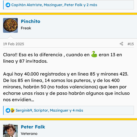
Capitán Alatriste
,
Mazinguer
,
Peter Falk
y 2 más
R
e
a
Pinchito
c
c
Freak
i
o
n
19 Feb 2025
#15
e
s
Claro!! Esa es la diferencia , cuando en
eran 13 en
:
línea y 87 invitados.
Aquí hay 40.000 registrados y en línea 85 y mirones 423.
De los 85 en línea, 14 somos los puteros, y de los 400
mirones, habrán 50 (no todos valencianos) que leen por
echarse unas risas y de paso habrán algunos que incluso
nos envidien...
Sergini69
,
Scriptor
,
Mazinguer
y 4 más
R
e
a
Peter Falk
c
c
Veterano
i