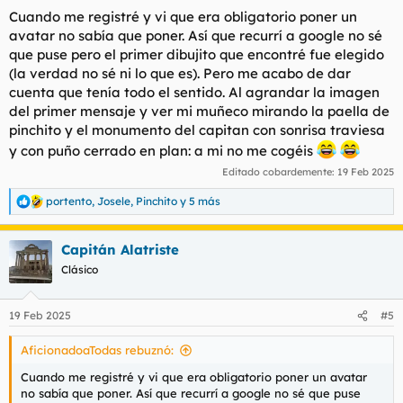
s
Cuando me registré y vi que era obligatorio poner un
:
avatar no sabía que poner. Así que recurrí a google no sé
que puse pero el primer dibujito que encontré fue elegido
(la verdad no sé ni lo que es). Pero me acabo de dar
cuenta que tenía todo el sentido. Al agrandar la imagen
del primer mensaje y ver mi muñeco mirando la paella de
pinchito y el monumento del capitan con sonrisa traviesa
y con puño cerrado en plan: a mi no me cogéis
Editado cobardemente:
19 Feb 2025
portento
,
Josele
,
Pinchito
y 5 más
R
e
a
Capitán Alatriste
c
c
Clásico
i
o
n
19 Feb 2025
#5
e
s
AficionadoaTodas rebuznó:
:
Cuando me registré y vi que era obligatorio poner un avatar
no sabía que poner. Así que recurrí a google no sé que puse