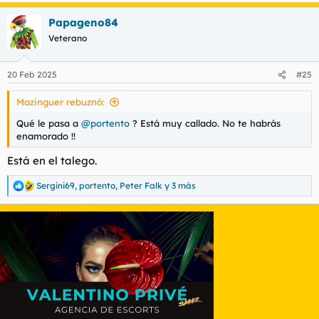
a
Papageno84
c
c
Veterano
i
o
n
20 Feb 2025
#25
e
s
Mazinguer rebuznó:
:
Qué le pasa a
@portento
? Está muy callado. No te habrás
enamorado !!
Está en el talego.
Sergini69
,
portento
,
Peter Falk
y 3 más
R
e
a
c
c
i
o
n
e
s
: