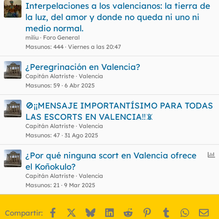
Interpelaciones a los valencianos: la tierra de
la luz, del amor y donde no queda ni uno ni
medio normal.
miliu
Foro General
Masunos
444
Viernes a las 20:47
¿Peregrinación en Valencia?
Capitán Alatriste
Valencia
Masunos
59
6 Abr 2025
🚫¡¡MENSAJE IMPORTANTÍSIMO PARA TODAS
LAS ESCORTS EN VALENCIA‼️📵
Capitán Alatriste
Valencia
Masunos
47
31 Ago 2025
E
¿Por qué ninguna scort en Valencia ofrece
n
el Koñokulo?
c
Capitán Alatriste
Valencia
u
Masunos
21
9 Mar 2025
e
s
Facebook
X
Bluesky
LinkedIn
Reddit
Pinterest
Tumblr
WhatsA
Em
Compartir:
t