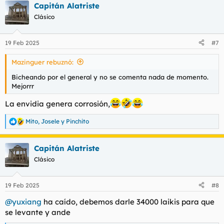
Capitán Alatriste
c
c
Clásico
i
o
n
19 Feb 2025
#7
e
s
Mazinguer rebuznó:
:
Bicheando por el general y no se comenta nada de momento.
Mejorrr
La envidia genera corrosión,
Mito
,
Josele
y
Pinchito
R
e
a
Capitán Alatriste
c
c
Clásico
i
o
n
19 Feb 2025
#8
e
s
@yuxiang
ha caído, debemos darle 34000 laikis para que
:
se levante y ande