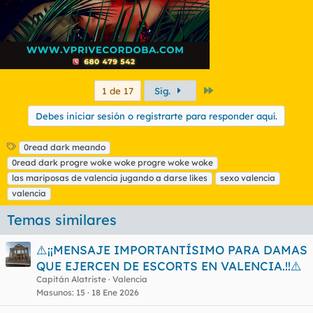
Último
1 de 17
Sig.
Debes iniciar sesión o registrarte para responder aquí.
E
0read dark meando
t
0read dark progre woke woke progre woke woke
i
las mariposas de valencia jugando a darse likes
sexo valencia
q
valencia
u
e
Temas similares
t
a
s
⚠️¡¡MENSAJE IMPORTANTÍSIMO PARA DAMAS
QUE EJERCEN DE ESCORTS EN VALENCIA.!!⚠️
Capitán Alatriste
Valencia
Masunos
15
18 Ene 2026