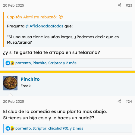
n
20 Feb 2025
#23
e
s
Capitán Alatriste rebuznó:
:
Pregunta
@AficionadoaTodas
que:
"Si una musa tiene las uñas largas, ¿Podemos decir que es
Musa/araña?
¿y si te gusta tela te atrapa en su telaraña?
portento
,
Pinchito
,
Scriptor
y 2 más
R
e
a
Pinchito
c
c
Freak
i
o
n
20 Feb 2025
#24
e
s
El club de la comedia es una planta mas abajo.
:
Si tienes un hijo cojo y le haces un nudo??
portento
,
Scriptor
,
chicohot901
y 2 más
R
e