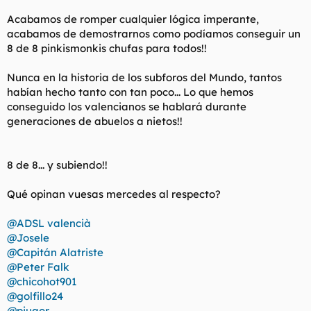
t
o
e
Acabamos de romper cualquier lógica imperante,
m
acabamos de demostrarnos como podíamos conseguir un
a
8 de 8 pinkismonkis chufas para todos!!
Nunca en la historia de los subforos del Mundo, tantos
habían hecho tanto con tan poco... Lo que hemos
conseguido los valencianos se hablará durante
generaciones de abuelos a nietos!!
8 de 8... y subiendo!!
Qué opinan vuesas mercedes al respecto?
@ADSL valencià
@Josele
@Capitán Alatriste
@Peter Falk
@chicohot901
@golfillo24
@piuaor