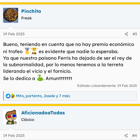
e
a
Pinchito
c
c
Freak
i
o
n
19 Feb 2025
#3
e
s
Bueno, teniendo en cuenta que no hay premio económico
:
ni trofeo
es evidente que nadie lo esperaba.
Ya que nuestro paisano Ferris ha dejado de ser el rey de
la subnormalidad, por lo menos tenemos a la terreta
liderando el vicio y el fornicio.
Se lo dedico a
. Amunttttttt
Editado cobardemente:
19 Feb 2025
Mito
,
portento
,
Josele
y 7 más
R
e
a
AficionadoaTodas
c
c
Clásico
i
o
n
19 Feb 2025
#4
e