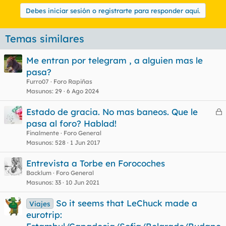
Debes iniciar sesión o registrarte para responder aquí.
Temas similares
Me entran por telegram , a alguien mas le
pasa?
Furro07
Foro Rapiñas
Masunos
29
6 Ago 2024
Estado de gracia. No mas baneos. Que le
e
pasa al foro? Hablad!
r
Finalmente
Foro General
r
Masunos
528
1 Jun 2017
Entrevista a Torbe en Forocoches
Backlum
Foro General
o
Masunos
33
10 Jun 2021
So it seems that LeChuck made a
Viajes
eurotrip: