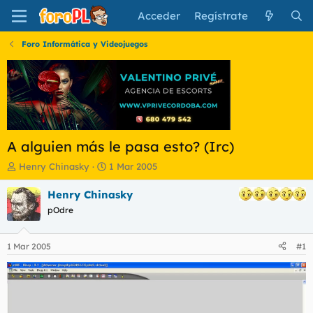
Acceder
Regístrate
Foro Informática y Videojuegos
A alguien más le pasa esto? (Irc)
I
F
Henry Chinasky
1 Mar 2005
n
e
i
c
Henry Chinasky
c
h
pOdre
i
a
a
d
d
e
1 Mar 2005
#1
o
i
r
n
d
i
e
c
l
i