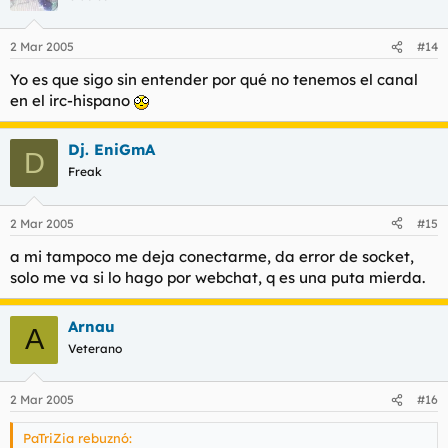
2 Mar 2005
#14
Yo es que sigo sin entender por qué no tenemos el canal
en el irc-hispano
Dj. EniGmA
D
Freak
2 Mar 2005
#15
a mi tampoco me deja conectarme, da error de socket,
solo me va si lo hago por webchat, q es una puta mierda.
Arnau
A
Veterano
2 Mar 2005
#16
PaTriZia rebuznó: