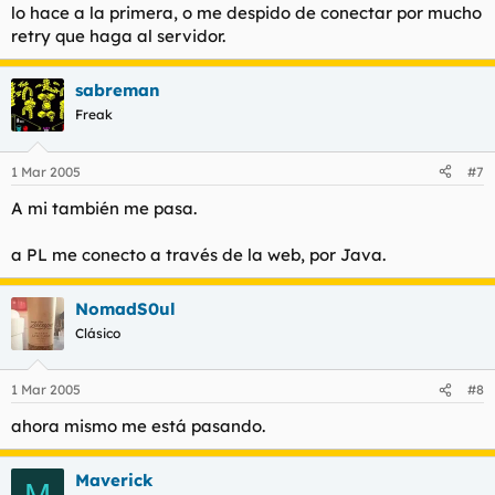
lo hace a la primera, o me despido de conectar por mucho
retry que haga al servidor.
sabreman
Freak
1 Mar 2005
#7
A mi también me pasa.
a PL me conecto a través de la web, por Java.
NomadS0ul
Clásico
1 Mar 2005
#8
ahora mismo me está pasando.
Maverick
M