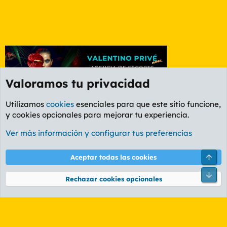
Valoramos tu privacidad
Utilizamos
cookies
esenciales para que este sitio funcione,
y cookies opcionales para mejorar tu experiencia.
Foro Informática y Videojuegos
Ver más información y configurar tus preferencias
Cookies
PL OLDSTYLE AMARILLO
Cambiar fuente
Español (ES)
Arri
Aceptar todas las cookies
Contáctanos
Términos y reglas
Política de privacidad
Ayuda
R
Pie
S
Rechazar cookies opcionales
S
®
Community platform by XenForo
© 2010-2026 XenForo Ltd.