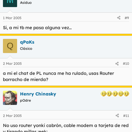
Asiduo
1 Mar 2005
#9
Si, a mi tb me pasa alguna vez...
qPaKs
Q
Clásico
2 Mar 2005
#10
a mi el chat de PL nunca me ha rulado, usas Router
borracho de mierda?
Henry Chinasky
pOdre
2 Mar 2005
#11
No uso router yonki cabrón, cable modem a tarjeta de red
y tirando millas :eek: