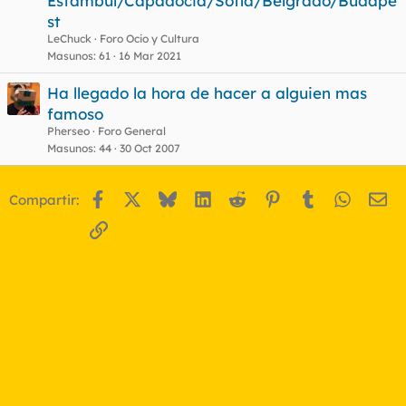
Estambul/Capadocia/Sofia/Belgrado/Budape
st
LeChuck
Foro Ocio y Cultura
Masunos
61
16 Mar 2021
Ha llegado la hora de hacer a alguien mas
famoso
Pherseo
Foro General
Masunos
44
30 Oct 2007
Facebook
X
Bluesky
LinkedIn
Reddit
Pinterest
Tumblr
WhatsA
Em
Compartir:
Enlace