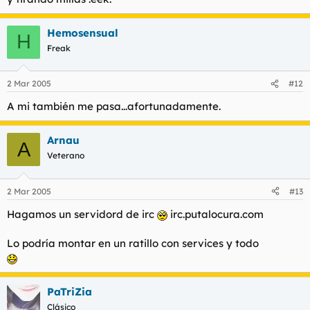
Hemosensual
H
Freak
2 Mar 2005
#12
A mi también me pasa...afortunadamente.
Arnau
A
Veterano
2 Mar 2005
#13
Hagamos un servidord de irc
irc.putalocura.com
Lo podría montar en un ratillo con services y todo
PaTriZia
Clásico