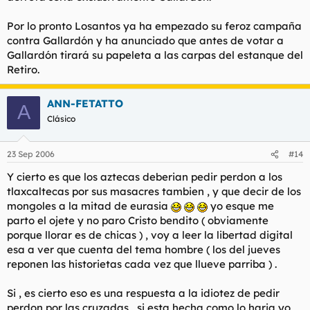
Por lo pronto Losantos ya ha empezado su feroz campaña
contra Gallardón y ha anunciado que antes de votar a
Gallardón tirará su papeleta a las carpas del estanque del
Retiro.
ANN-FETATTO
A
Clásico
23 Sep 2006
#14
Y cierto es que los aztecas deberian pedir perdon a los
tlaxcaltecas por sus masacres tambien , y que decir de los
mongoles a la mitad de eurasia
yo esque me
parto el ojete y no paro Cristo bendito ( obviamente
porque llorar es de chicas ) , voy a leer la libertad digital
esa a ver que cuenta del tema hombre ( los del jueves
reponen las historietas cada vez que llueve parriba ) .
Si , es cierto eso es una respuesta a la idiotez de pedir
perdon por las cruzadas , si esta hecha como lo haria yo ,