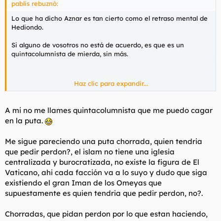
pablis rebuznó:
Lo que ha dicho Aznar es tan cierto como el retraso mental de
Hediondo.
Si alguno de vosotros no está de acuerdo, es que es un
quintacolumnista de mierda, sin más.
Haz clic para expandir...
Maese, entre lo del Papa del otro día y ahora lo de Aznar, se te
habrá puesta dura como pocas veces.
A mi no me llames quintacolumnista que me puedo cagar
en la puta.
¿Nos vamos ya a alistarnos para la cruzada definitiva?
Me sigue pareciendo una puta chorrada, quien tendria
que pedir perdon?, el islam no tiene una iglesia
centralizada y burocratizada, no existe la figura de El
Vaticano, ahi cada facción va a lo suyo y dudo que siga
existiendo el gran Iman de los Omeyas que
supuestamente es quien tendria que pedir perdon, no?.
Chorradas, que pidan perdon por lo que estan haciendo,