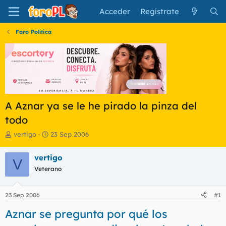
Acceder
Regístrate
Foro Política
A Aznar ya se le he pirado la pinza del
todo
I
F
vertigo
23 Sep 2006
n
e
i
c
vertigo
V
c
h
Veterano
i
a
a
d
d
e
23 Sep 2006
#1
o
i
r
n
Aznar se pregunta por qué los
d
i
e
c