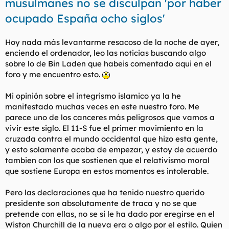
musulmanes no se disculpan 'por haber
l
i
ocupado España ocho siglos'
t
o
e
m
Hoy nada más levantarme resacoso de la noche de ayer,
a
enciendo el ordenador, leo las noticias buscando algo
sobre lo de Bin Laden que habeis comentado aqui en el
foro y me encuentro esto.
Mi opinión sobre el integrismo islamico ya la he
manifestado muchas veces en este nuestro foro. Me
parece uno de los canceres más peligrosos que vamos a
vivir este siglo. El 11-S fue el primer movimiento en la
cruzada contra el mundo occidental que hizo esta gente,
y esto solamente acaba de empezar, y estoy de acuerdo
tambien con los que sostienen que el relativismo moral
que sostiene Europa en estos momentos es intolerable.
Pero las declaraciones que ha tenido nuestro querido
presidente son absolutamente de traca y no se que
pretende con ellas, no se si le ha dado por eregirse en el
Wiston Churchill de la nueva era o algo por el estilo. Quien