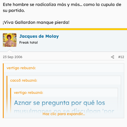
Este hombre se radicaliza más y más... como la cupula de
su partido.
¡Viva Gallardon manque pierda!
Jacques de Molay
Freak total
23 Sep 2006
#12
vertigo rebuznó:
caco3 rebuznó:
vertigo rebuznó:
Aznar se pregunta por qué los
musulmanes no se disculpan 'por
Haz clic para expandir...
haber ocupado España ocho
Haz clic para expandir...