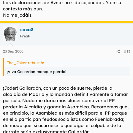
siglos'
Las declaraciones de Aznar ha sido cojonudas. Y en su
Haz clic para expandir...
contexto más aun.
Te pareceran cojonudas porque arrean contra el Islam, ya que
No me jodáis.
Esas declaraciones ya las ha sacado bruce en otro hilo. En
parece que no le planta cara nadie de frente a esta gente.
el contexto en que fueron dichas, me parecen cojonudas.
caco3
Pero me reitero que la base intelectual de esas declaraciones
es pauperrima por no decir nula. A Aristegui seguro que le
Freak
sento mal la cena ayer.
23 Sep 2006
#13
The_Joker rebuznó:
¡Viva Gallardon manque pierda!
¡Joder! Gallardón, con un poco de suerte, pierde la
alcaldía de Madrid y lo mandan definitivamente a tomar
por culo. Nada me daría más placer como ver al PP
perder la Alcaldía y ganar la Asamblea. Recordemos que,
en principio, la Asamblea es más difícil para el PP porque
en ella participan feudos socialistas como Fuenlabrada;
de modo que, si ocurriese lo que digo, el culpable de la
derrota sería exclusivamente Gallardón.