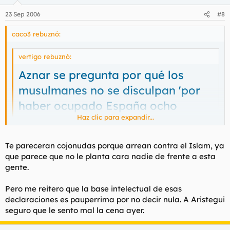
23 Sep 2006
#8
caco3 rebuznó:
vertigo rebuznó:
Aznar se pregunta por qué los
musulmanes no se disculpan 'por
haber ocupado España ocho
Haz clic para expandir...
siglos'
Haz clic para expandir...
Te pareceran cojonudas porque arrean contra el Islam, ya
Esas declaraciones ya las ha sacado bruce en otro hilo. En el
que parece que no le planta cara nadie de frente a esta
contexto en que fueron dichas, me parecen cojonudas.
gente.
Pero me reitero que la base intelectual de esas
declaraciones es pauperrima por no decir nula. A Aristegui
seguro que le sento mal la cena ayer.