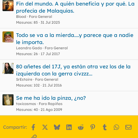
Fin del mundo. A quién beneficia y por qué. La
profecía de Malaquías.
Blood
Foro General
Masunos
85
31 Jul 2025
Todo se va a la mierda....y parece que a nadie
le importa.
Leandro Gado
Foro General
Masunos
26
17 Jul 2017
80 añetes del 17J, ya están otra vez los de la
izquierda con la gerra civzzz...
SrEstaire
Foro General
Masunos
102
21 Jul 2016
Se me ha ido la pinza, ¿no?
toxicosmos
Foro Rapiñas
Masunos
40
21 Ago 2009
Facebook
X
Bluesky
LinkedIn
Reddit
Pinterest
Tumblr
WhatsA
Em
Compartir:
Enlace