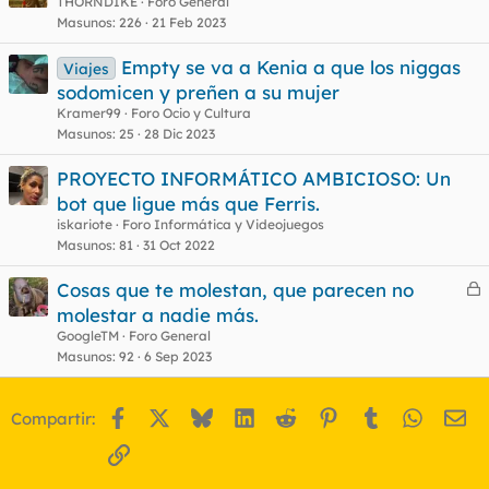
THORNDIKE
Foro General
Masunos
226
21 Feb 2023
Empty se va a Kenia a que los niggas
Viajes
sodomicen y preñen a su mujer
Kramer99
Foro Ocio y Cultura
Masunos
25
28 Dic 2023
PROYECTO INFORMÁTICO AMBICIOSO: Un
bot que ligue más que Ferris.
iskariote
Foro Informática y Videojuegos
Masunos
81
31 Oct 2022
Cosas que te molestan, que parecen no
e
molestar a nadie más.
r
GoogleTM
Foro General
r
Masunos
92
6 Sep 2023
Facebook
X
Bluesky
LinkedIn
Reddit
Pinterest
Tumblr
WhatsA
Em
Compartir:
o
Enlace