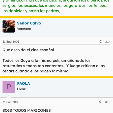
y amenabar más que los oscars, le gustan los albertos, los
sergios, los jesuses, los manolos, los gerardos, los felipes,
los danieles y hasta los pedros
,
Señor Calvo
Veterano
31 Ene 2005
#14
Que asco da el cine español...
Todos los Goya a la misma peli, amañanado los
resultados y todos tan contentos... Y luego critican a los
oscars cuando ellos hacen lo mismo.
PAOLA
P
Freak
31 Ene 2005
#15
SOIS TODOS MARICONES