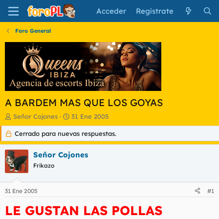
Acceder
Regístrate
Foro General
A BARDEM MAS QUE LOS GOYAS
I
F
Señor Cojones
31 Ene 2005
n
e
Cerrado para nuevas respuestas.
i
c
c
h
i
a
Señor Cojones
a
d
Frikazo
d
e
o
i
r
n
31 Ene 2005
#1
d
i
e
c
LE GUSTAN LAS POLLAS
l
i