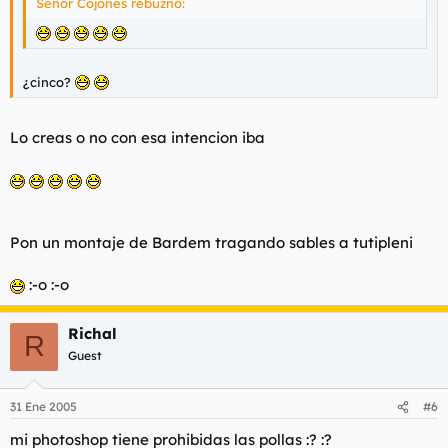
Señor Cojones rebuznó:
¿cinco?
Lo creas o no con esa intencion iba
Pon un montaje de Bardem tragando sables a tutipleni
:-o :-o
Richal
R
Guest
31 Ene 2005
#6
mi photoshop tiene prohibidas las pollas :? :?