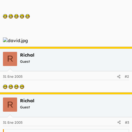
t
o
e
m
a
Richal
R
Guest
31 Ene 2005
#2
Richal
R
Guest
31 Ene 2005
#3