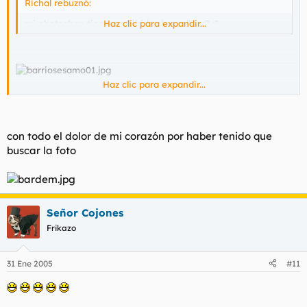
Richal rebuznó:
mi photoshop tiene prohibidas las pollas :? :?
Haz clic para expandir...
Haz clic para expandir...
Has hecho llorar a Caponata
:cry:
con todo el dolor de mi corazón por haber tenido que
buscar la foto
Señor Cojones
Frikazo
31 Ene 2005
#11