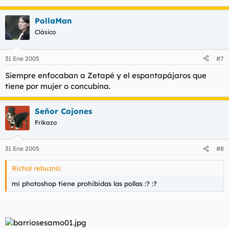
PollaMan
Clásico
31 Ene 2005
#7
Siempre enfocaban a Zetapé y el espantapájaros que
tiene por mujer o concubina.
Señor Cojones
Frikazo
31 Ene 2005
#8
Richal rebuznó:
mi photoshop tiene prohibidas las pollas :? :?