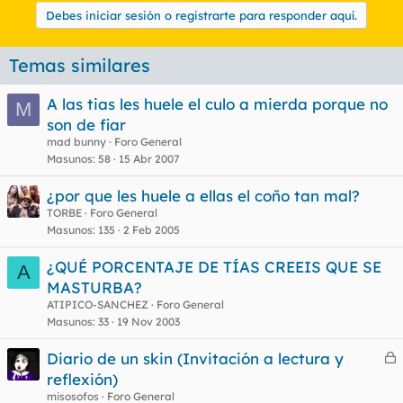
Debes iniciar sesión o registrarte para responder aquí.
Temas similares
A las tias les huele el culo a mierda porque no
M
son de fiar
mad bunny
Foro General
Masunos
58
15 Abr 2007
¿por que les huele a ellas el coño tan mal?
TORBE
Foro General
Masunos
135
2 Feb 2005
¿QUÉ PORCENTAJE DE TÍAS CREEIS QUE SE
A
MASTURBA?
ATIPICO-SANCHEZ
Foro General
Masunos
33
19 Nov 2003
Diario de un skin (Invitación a lectura y
e
reflexión)
r
misosofos
Foro General