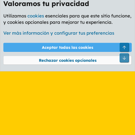
Valoramos tu privacidad
Utilizamos
cookies
esenciales para que este sitio funcione,
y cookies opcionales para mejorar tu experiencia.
Foro General
Ver más información y configurar tus preferencias
Cookies
PL OLDSTYLE AMARILLO
Cambiar fuente
Español (ES)
Arri
Aceptar todas las cookies
Contáctanos
Términos y reglas
Política de privacidad
Ayuda
R
Pie
S
Rechazar cookies opcionales
S
®
Community platform by XenForo
© 2010-2026 XenForo Ltd.