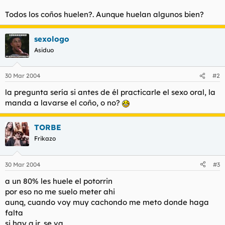
l
i
Todos los coños huelen?. Aunque huelan algunos bien?
t
o
e
m
sexologo
a
Asiduo
30 Mar 2004
#2
la pregunta sería si antes de él practicarle el sexo oral, la
manda a lavarse el coño, o no?
TORBE
Frikazo
30 Mar 2004
#3
a un 80% les huele el potorrin
por eso no me suelo meter ahi
aunq, cuando voy muy cachondo me meto donde haga
falta
si hay q ir, se va