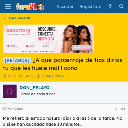
Acceder
Regístrate
Foro General
¿A que porcentaje de tias dirias
[RETARDS]
tu que les huele mal l coño
I
F
DON_PELAYO
30 Mar 2004
n
e
i
c
DON_PELAYO
D
c
h
Forero del todo a cien
i
a
a
d
d
e
30 Mar 2004
#1
o
i
r
n
Me refiero al estado natural diario a las 3 de la tarde. No
d
i
a si se han duchado hace 10 minutos.
e
c