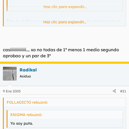
Un poco de cada
Haz clic para expandir...
Éste es el típico que sólo se ha sacado una de primero pero se
Haz clic para expandir...
coge un par de optativas de cursos más altos para disimular 8)
casiiiiiiiiiiiiii.... xo no todas de 1º menos 1 medio segundo
aprobao y un par de 3º
Radikal
Asiduo
9 Ene 2005
#21
FOLLADICTO rebuznó:
ENiGMA rebuznó:
Yo soy puta.