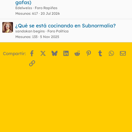
gafas)
Edelweiss
Foro Rapiñas
Masunos
617
20 Jul 2026
¿Qué se está cocinando en Subnormalia?
sandokan begins
Foro Política
Masunos
133
5 Nov 2025
Facebook
X
Bluesky
LinkedIn
Reddit
Pinterest
Tumblr
WhatsA
Em
Compartir:
Enlace