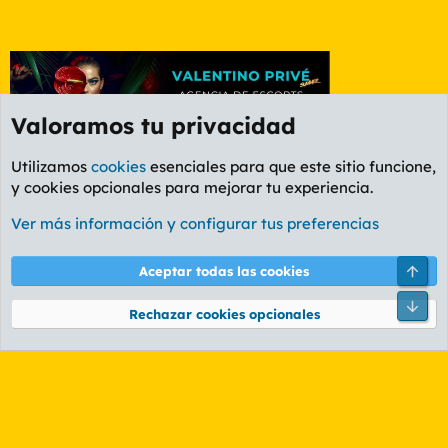
Valoramos tu privacidad
Utilizamos
cookies
esenciales para que este sitio funcione,
y cookies opcionales para mejorar tu experiencia.
Foro General
Ver más información y configurar tus preferencias
Cookies
PL OLDSTYLE AMARILLO
Cambiar fuente
Español (ES)
Arri
Aceptar todas las cookies
Contáctanos
Términos y reglas
Política de privacidad
Ayuda
R
Pie
S
Rechazar cookies opcionales
S
®
Community platform by XenForo
© 2010-2026 XenForo Ltd.