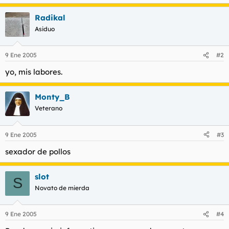
t
o
e
Radikal
m
Asiduo
a
9 Ene 2005
#2
yo, mis labores.
Monty_B
Veterano
9 Ene 2005
#3
sexador de pollos
slot
S
Novato de mierda
9 Ene 2005
#4