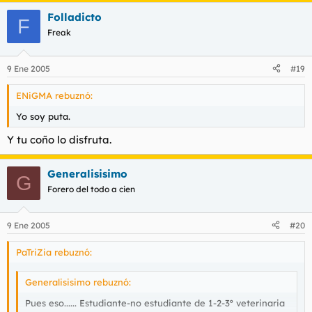
Folladicto
F
Freak
9 Ene 2005
#19
ENiGMA rebuznó:
Yo soy puta.
Y tu coño lo disfruta.
Generalisisimo
G
Forero del todo a cien
9 Ene 2005
#20
PaTriZia rebuznó:
Generalisisimo rebuznó:
Pues eso...... Estudiante-no estudiante de 1-2-3º veterinaria