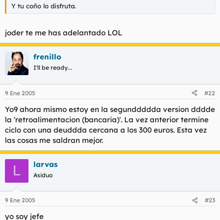
Y tu coño lo disfruta.
joder te me has adelantado LOL
frenillo
I'll be ready...
9 Ene 2005
#22
Yo9 ahora mismo estoy en la segunddddda version dddde
la 'retroalimentacion (bancaria)'. La vez anterior termine
ciclo con una deuddda cercana a los 300 euros. Esta vez
las cosas me saldran mejor.
larvas
L
Asiduo
9 Ene 2005
#23
yo soy jefe