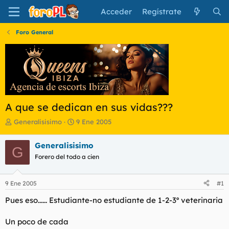
Acceder
Regístrate
Foro General
A que se dedican en sus vidas???
I
F
Generalisisimo
9 Ene 2005
n
e
i
c
Generalisisimo
G
c
h
Forero del todo a cien
i
a
a
d
d
e
9 Ene 2005
#1
o
i
r
n
Pues eso...... Estudiante-no estudiante de 1-2-3º veterinaria
d
i
e
c
Un poco de cada
l
i