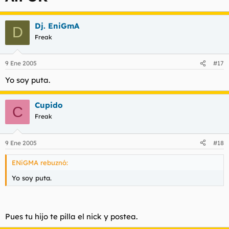
Dj. EniGmA
D
Freak
9 Ene 2005
#17
Yo soy puta.
Cupido
C
Freak
9 Ene 2005
#18
ENiGMA rebuznó:
Yo soy puta.
Pues tu hijo te pilla el nick y postea.