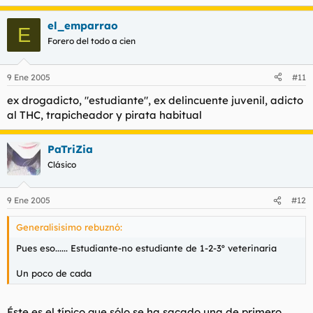
el_emparrao
E
Forero del todo a cien
9 Ene 2005
#11
ex drogadicto, "estudiante", ex delincuente juvenil, adicto
al THC, trapicheador y pirata habitual
PaTriZia
Clásico
9 Ene 2005
#12
Generalisisimo rebuznó:
Pues eso...... Estudiante-no estudiante de 1-2-3º veterinaria
Un poco de cada
Éste es el típico que sólo se ha sacado una de primero