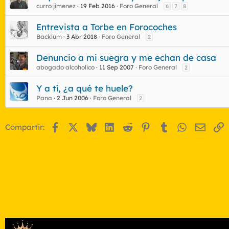
curro jimenez
19 Feb 2016
Foro General
6
7
8
Entrevista a Torbe en Forocoches
Backlum
3 Abr 2018
Foro General
2
Denuncio a mi suegra y me echan de casa
abogado alcoholico
11 Sep 2007
Foro General
2
Y a tí, ¿a qué te huele?
Pana
2 Jun 2006
Foro General
2
Facebook
X
Bluesky
LinkedIn
Reddit
Pinterest
Tumblr
WhatsApp
Email
E
Compartir: