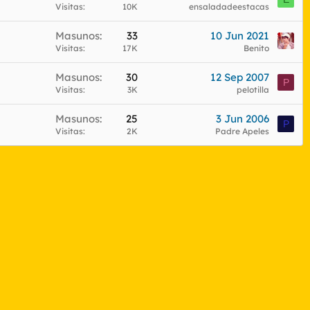
Visitas
10K
ensaladadeestacas
a
d
Masunos
33
10 Jun 2021
o
Visitas
17K
Benito
Masunos
30
12 Sep 2007
P
Visitas
3K
pelotilla
Masunos
25
3 Jun 2006
P
Visitas
2K
Padre Apeles