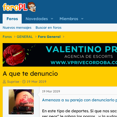
Foros
Novedades
Miembros
Nuevos mensajes
Buscar en foros
Foros
GENERAL
Foro General
A que te denuncio
I
F
Suprise
19 Mar 2019
n
e
i
c
19 Mar 2019
c
h
Amenaza a su pareja con denunciarlo p
i
a
a
d
d
e
En este tipo de deportes. Si que nos sac
o
i
ser peor" le roban los porros... y la suda