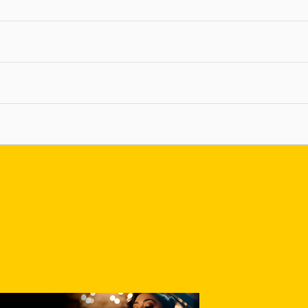
nlace