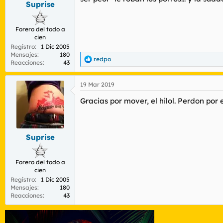
Suprise
r
n
d
i
e
c
Forero del todo a
l
i
cien
t
o
Registro
1 Dic 2005
e
Mensajes
180
m
redpo
R
Reacciones
43
a
e
a
19 Mar 2019
c
c
Gracias por mover, el hilol. Perdon por e
i
o
n
e
s
Suprise
:
Forero del todo a
cien
Registro
1 Dic 2005
Mensajes
180
Reacciones
43