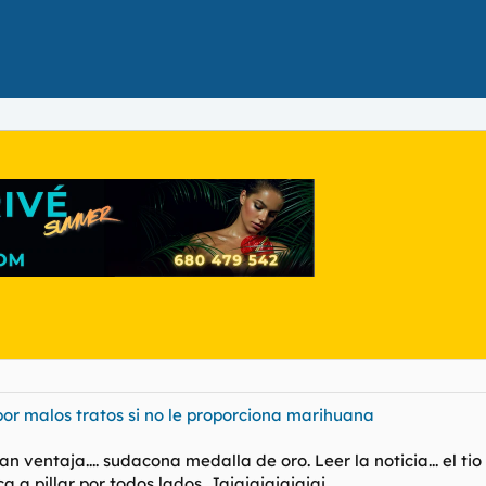
or malos tratos si no le proporciona marihuana
an ventaja.... sudacona medalla de oro. Leer la noticia... el t
ca a pillar por todos lados. Jajajajajajajaj