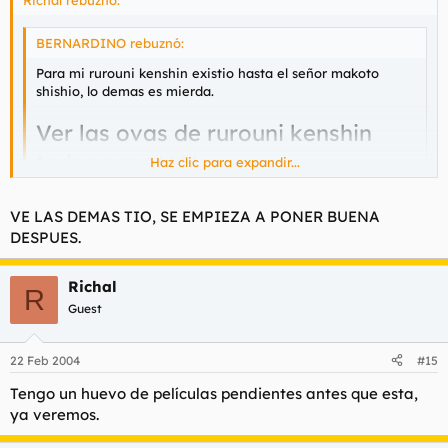
BERNARDINO rebuznó:
Para mi rurouni kenshin existio hasta el señor makoto
shishio, lo demas es mierda.
Ver las ovas de rurouni kenshin
todooooos ! ! ! !
Haz clic para expandir...
Haz clic para expandir...
VE LAS DEMAS TIO, SE EMPIEZA A PONER BUENA
Me aburrí soberanamente con el primero, ese que explica su
DESPUES.
juventud y pq tiene las cicatrices de la cara.
Richal
R
Guest
22 Feb 2004
#15
Tengo un huevo de películas pendientes antes que esta,
ya veremos.