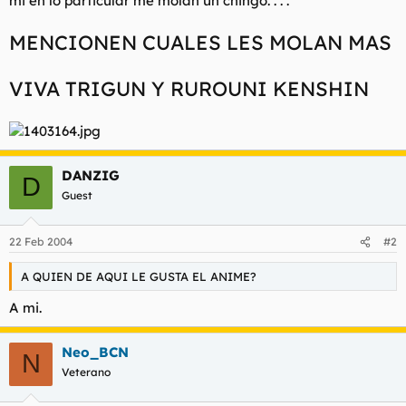
mi en lo particular me molan un chingo. . . .
t
o
e
MENCIONEN CUALES LES MOLAN MAS
m
a
VIVA TRIGUN Y RUROUNI KENSHIN
DANZIG
D
Guest
22 Feb 2004
#2
A QUIEN DE AQUI LE GUSTA EL ANIME?
A mi.
Neo_BCN
N
Veterano