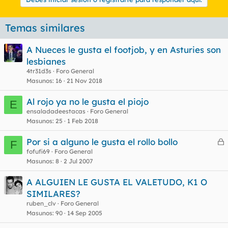
Temas similares
A Nueces le gusta el footjob, y en Asturies son
lesbianes
4tr31d3s
Foro General
Masunos
16
21 Nov 2018
Al rojo ya no le gusta el piojo
E
ensaladadeestacas
Foro General
Masunos
25
1 Feb 2018
Por si a alguno le gusta el rollo bollo
F
e
fofufi69
Foro General
Masunos
8
2 Jul 2007
r
r
A ALGUIEN LE GUSTA EL VALETUDO, K1 O
SIMILARES?
ruben_clv
Foro General
o
Masunos
90
14 Sep 2005