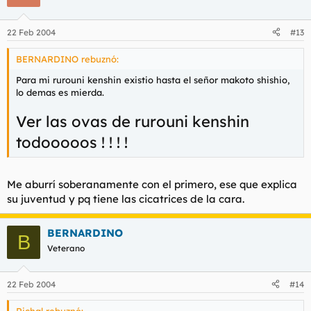
22 Feb 2004
#13
BERNARDINO rebuznó:
Para mi rurouni kenshin existio hasta el señor makoto shishio,
lo demas es mierda.
Ver las ovas de rurouni kenshin
todooooos ! ! ! !
Me aburrí soberanamente con el primero, ese que explica
su juventud y pq tiene las cicatrices de la cara.
BERNARDINO
B
Veterano
22 Feb 2004
#14
Richal rebuznó: