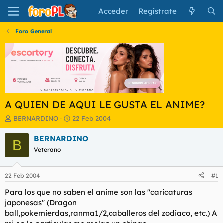
Acceder
Regístrate
Foro General
A QUIEN DE AQUI LE GUSTA EL ANIME?
I
F
BERNARDINO
22 Feb 2004
n
e
i
c
BERNARDINO
B
c
h
Veterano
i
a
a
d
d
e
22 Feb 2004
#1
o
i
r
n
Para los que no saben el anime son las "caricaturas
d
i
japonesas" (Dragon
e
c
ball,pokemierdas,ranma1/2,caballeros del zodiaco, etc.) A
l
i