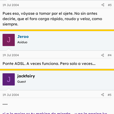
19 Jul 2004
#3
Pues eso, váyase a tomar por el ojete. No sin antes
decirle, que el foro carga rápido, raudo y veloz, como
siempre.
Jeroo
J
Asiduo
19 Jul 2004
#4
Ponte ADSL. A veces funciona. Pero solo a veces....
jackfairy
J
Guest
19 Jul 2004
#5
.....
si a lo mejor es tu makina de mierda ... y no la pagina ke