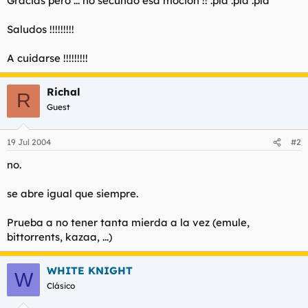
Gracias pero ... no secundo esa mocion !! :pla :pla :pla
Saludos !!!!!!!!!
A cuidarse !!!!!!!!!
Richal
R
Guest
19 Jul 2004
#2
no.
se abre igual que siempre.
Prueba a no tener tanta mierda a la vez (emule,
bittorrents, kazaa, ...)
WHITE KNIGHT
W
Clásico