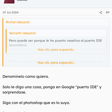
19 Jul 2004
#9
Richal rebuznó:
Vercetti rebuznó:
Pero puede ser porque le he puesto vaselina al puerto IDE
secundario.
Buenas Noches.
Haz clic para expandir...
el IDE es un tipo de bus, no de puerto..... solo pa informar sin
Haz clic para expandir...
acritudes ni nada
Denominelo como quiera.
Solo le digo una cosa, ponga en Google "puerto IDE" y
sorprendase.
Siga con el photoshop que es lo suyo.