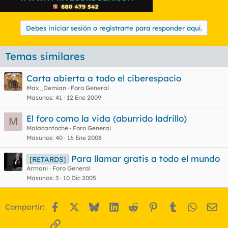
Debes iniciar sesión o registrarte para responder aquí.
Temas similares
Carta abierta a todo el ciberespacio
Max_Demian
Foro General
Masunos
41
12 Ene 2009
El foro como la vida (aburrido ladrillo)
M
Malacantoche
Foro General
Masunos
40
16 Ene 2008
Para llamar gratis a todo el mundo
[RETARDS]
Armani
Foro General
Masunos
3
10 Dic 2005
Facebook
X
Bluesky
LinkedIn
Reddit
Pinterest
Tumblr
WhatsA
Em
Compartir:
Enlace