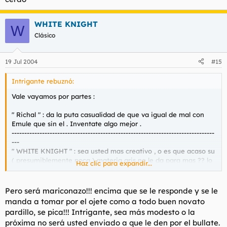
WHITE KNIGHT
W
Clásico
19 Jul 2004
#15
Intrigante rebuznó:
Vale vayamos por partes :
" Richal " : da la puta casualidad de que va igual de mal con
Emule que sin el . Inventate algo mejor .
--------------------------------------------------------------------------------
---
" WHITE KNIGHT " : sea usted mas creativo , o es que acaso su
( presumiblemente poca ) materia gris no le da para mas ?? lo
Haz clic para expandir...
del ojete lo dije yo antes , sea usted mas creativo e
imaginativo , por favor .
--------------------------------------------------------------------------------
Pero será mariconazo!!! encima que se le responde y se le
---
manda a tomar por el ojete como a todo buen novato
" Jeroo " : Gracias pero ... prefiero seguir usando mi cable a 300
pardillo, se pica!!! Intrigante, sea más modesto o la
. Gracias por el consejo , veo que no es usted tan sumamente
próxima no será usted enviado a que le den por el bullate.
desagradable como otros seres que pululan por aqui .