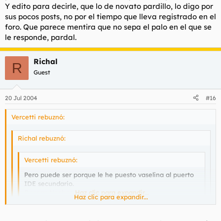
Y edito para decirle, que lo de novato pardillo, lo digo por
--------------------------------------------------------------------------------
---
sus pocos posts, no por el tiempo que lleva registrado en el
" jackfairy " : si usted quiero le vendo mi +maquina de mierda+
foro. Que parece mentira que no sepa el palo en el que se
, seguramente le gustara mas que la suya propia y le sacara
le responde, pardal.
mas provecho y rendimiento .
--------------------------------------------------------------------------------
----
Richal
R
" jean " : gracias , tienes razon , sera problemilla mio .
Guest
--------------------------------------------------------------------------------
----
" Vercetti " : gracias por el consejo , probare con la vaselina
20 Jul 2004
#16
como dice usted , a falta de vaselina ... vale cualquier otro tipo
de lubricante ??
Vercetti rebuznó:
--------------------------------------------------------------------------------
----
Richal rebuznó:
Saludos !!!!!!!!!!
Vercetti rebuznó:
A cuidarse !!!!!!!!!
Pero puede ser porque le he puesto vaselina al puerto
IDE secundario.
Buenas Noches.
Haz clic para expandir...
Haz clic para expandir...
el IDE es un tipo de bus, no de puerto..... solo pa informar
Haz clic para expandir...