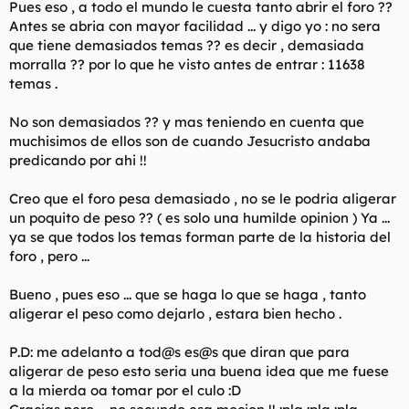
Pues eso , a todo el mundo le cuesta tanto abrir el foro ??
l
i
Antes se abria con mayor facilidad ... y digo yo : no sera
t
o
que tiene demasiados temas ?? es decir , demasiada
e
morralla ?? por lo que he visto antes de entrar : 11638
m
a
temas .
No son demasiados ?? y mas teniendo en cuenta que
muchisimos de ellos son de cuando Jesucristo andaba
predicando por ahi !!
Creo que el foro pesa demasiado , no se le podria aligerar
un poquito de peso ?? ( es solo una humilde opinion ) Ya ...
ya se que todos los temas forman parte de la historia del
foro , pero ...
Bueno , pues eso ... que se haga lo que se haga , tanto
aligerar el peso como dejarlo , estara bien hecho .
P.D: me adelanto a tod@s es@s que diran que para
aligerar de peso esto seria una buena idea que me fuese
a la mierda oa tomar por el culo :D