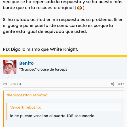
veo que se ha repensado la respuesta y se ha puesto más
sin acritudes ni nada
borde que en la respuesta original (
)
Denominelo como quiera.
Si ha notado acritud en mi respuesta es su problema. Si en
Solo le digo una cosa, ponga en Google "puerto IDE" y
el google pone puerto ide como correcto es porque la
sorprendase.
gente está igual de equivada que usted.
Siga con el photoshop que es lo suyo.
Buenas Noches.
PD: Digo lo mismo que White Knight.
Benito
"Gracioso" a base de fórceps
20 Jul 2004
#17
thebiggestfan rebuznó:
Vercetti rebuznó:
le he puesto vaselina al puerto IDE secundario.