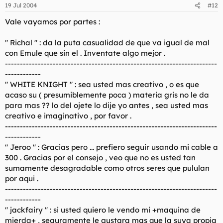
19 Jul 2004
#12
Vale vayamos por partes :
" Richal " : da la puta casualidad de que va igual de mal
con Emule que sin el . Inventate algo mejor .
-----------------------------------------------------------------------
------------
" WHITE KNIGHT " : sea usted mas creativo , o es que
acaso su ( presumiblemente poca ) materia gris no le da
para mas ?? lo del ojete lo dije yo antes , sea usted mas
creativo e imaginativo , por favor .
-----------------------------------------------------------------------
------------
" Jeroo " : Gracias pero ... prefiero seguir usando mi cable a
300 . Gracias por el consejo , veo que no es usted tan
sumamente desagradable como otros seres que pululan
por aqui .
-----------------------------------------------------------------------
------------
" jackfairy " : si usted quiero le vendo mi +maquina de
mierda+ , seguramente le gustara mas que la suya propia