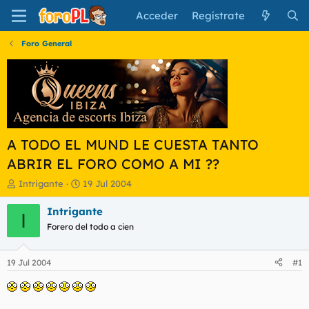
Acceder
Regístrate
Foro General
A TODO EL MUND LE CUESTA TANTO
ABRIR EL FORO COMO A MI ??
I
F
Intrigante
19 Jul 2004
n
e
i
c
Intrigante
I
c
h
Forero del todo a cien
i
a
a
d
d
e
19 Jul 2004
#1
o
i
r
n
d
i
e
c