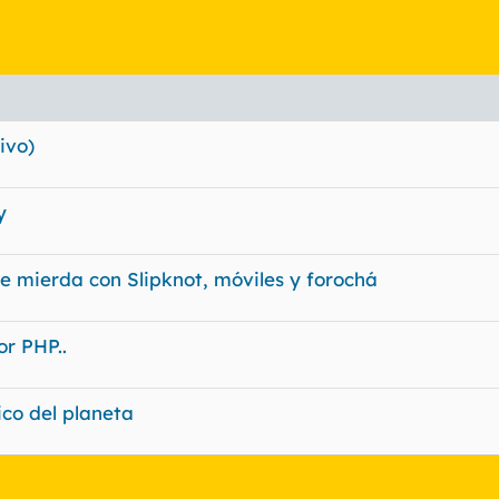
ivo)
y
de mierda con Slipknot, móviles y forochá
or PHP..
ico del planeta
nlace