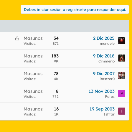
Debes iniciar sesión o registrarte para responder aquí.
C
Masunos
34
2 Dic 2025
e
Visitas
871
mundele
r
Masunos
183
9 Dic 2018
r
Visitas
9K
Cimmerio
a
d
Masunos
78
9 Dic 2007
o
Visitas
4K
Rastrer0
Masunos
8
13 Nov 2003
P
Visitas
772
Petos
Masunos
16
19 Sep 2003
I
Visitas
1K
Ishtar