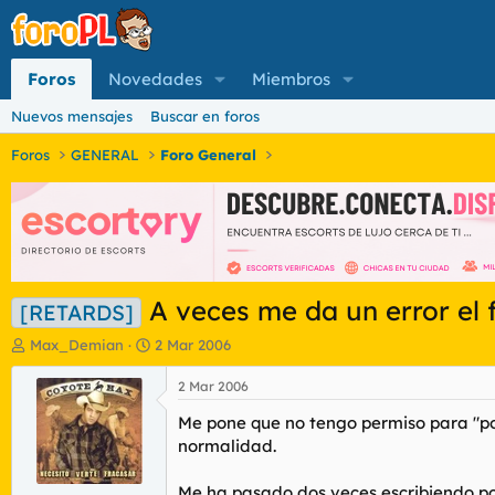
Foros
Novedades
Miembros
Nuevos mensajes
Buscar en foros
Foros
GENERAL
Foro General
A veces me da un error el f
[RETARDS]
I
F
Max_Demian
2 Mar 2006
n
e
i
c
2 Mar 2006
c
h
Me pone que no tengo permiso para "post
i
a
a
d
normalidad.
d
e
o
i
Me ha pasado dos veces escribiendo pos