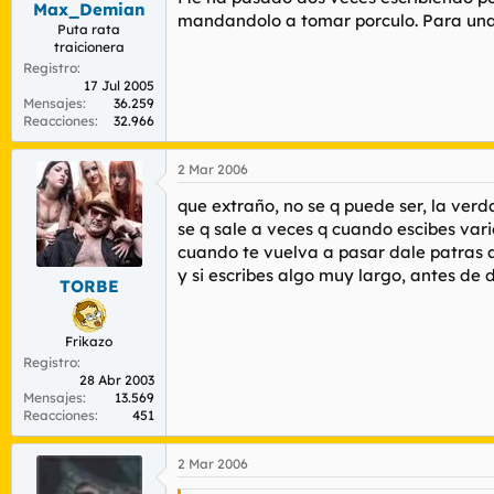
Max_Demian
r
n
mandandolo a tomar porculo. Para una 
d
i
Puta rata
traicionera
e
c
l
i
Registro
17 Jul 2005
t
o
Mensajes
36.259
e
Reacciones
32.966
m
a
2 Mar 2006
que extraño, no se q puede ser, la ver
se q sale a veces q cuando escibes vario
cuando te vuelva a pasar dale patras 
y si escribes algo muy largo, antes de 
TORBE
Frikazo
Registro
28 Abr 2003
Mensajes
13.569
Reacciones
451
2 Mar 2006