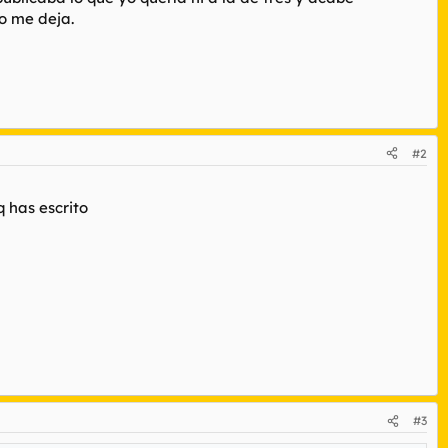
o me deja.
#2
q has escrito
#3