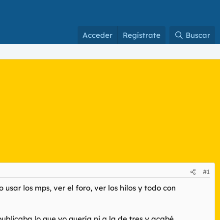
Acceder
Regístrate
Buscar
#1
sar los mps, ver el foro, ver los hilos y todo con
blicaba lo que yo quería ni a la de tres y acabé