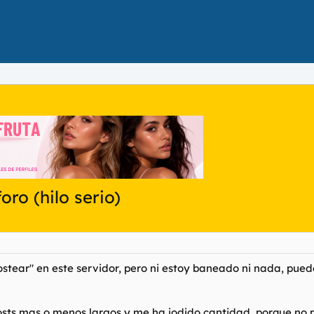
oro (hilo serio)
ear" en este servidor, pero ni estoy baneado ni nada, puedo u
ts mas o menos largos y me ha jodido cantidad, porque no pu