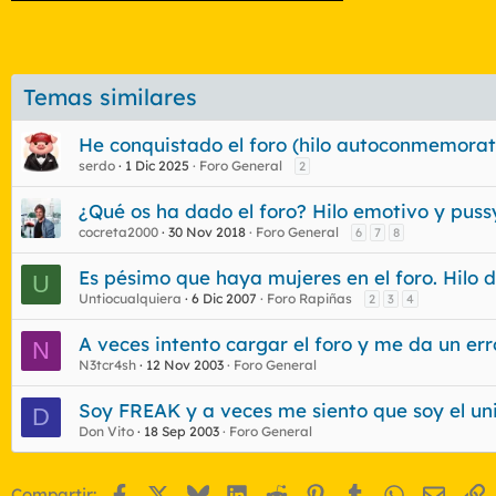
Temas similares
He conquistado el foro (hilo autoconmemorat
serdo
1 Dic 2025
Foro General
2
¿Qué os ha dado el foro? Hilo emotivo y puss
cocreta2000
30 Nov 2018
Foro General
6
7
8
Es pésimo que haya mujeres en el foro. Hilo 
U
Untiocualquiera
6 Dic 2007
Foro Rapiñas
2
3
4
A veces intento cargar el foro y me da un err
N
N3tcr4sh
12 Nov 2003
Foro General
Soy FREAK y a veces me siento que soy el un
D
Don Vito
18 Sep 2003
Foro General
Facebook
X
Bluesky
LinkedIn
Reddit
Pinterest
Tumblr
WhatsApp
Email
E
Compartir: