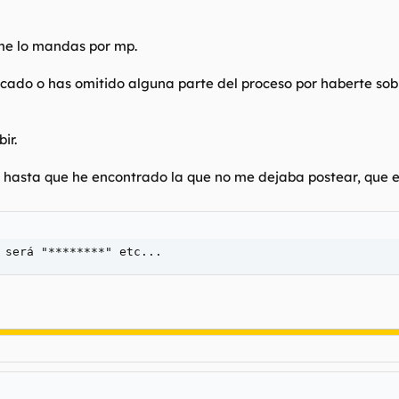
 me lo mandas por mp.
ocado o has omitido alguna parte del proceso por haberte so
ir.
 hasta que he encontrado la que no me dejaba postear, que e
 será "********" etc...