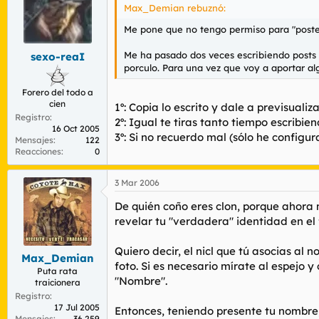
Max_Demian rebuznó:
Me pone que no tengo permiso para "postear
Me ha pasado dos veces escribiendo posts 
sexo-reaI
porculo. Para una vez que voy a aportar al
Forero del todo a
cien
1º: Copia lo escrito y dale a previsualiza
Registro
2º: Igual te tiras tanto tiempo escribi
16 Oct 2005
3º: Si no recuerdo mal (sólo he configu
Mensajes
122
Reacciones
0
3 Mar 2006
De quién coño eres clon, porque ahora 
revelar tu "verdadera" identidad en el 
Quiero decir, el nicl que tú asocias al
Max_Demian
foto. Si es necesario mírate al espejo 
Puta rata
"Nombre".
traicionera
Registro
17 Jul 2005
Entonces, teniendo presente tu nombre,
Mensajes
36.259