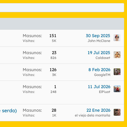
Masunos
151
30 Sep 2025
Visitas
5K
John McClane
Masunos
23
19 Jul 2025
Visitas
826
Caldoset
Masunos
126
8 Feb 2026
Visitas
3K
GoogleTM
Masunos
1
11 Jul 2026
Visitas
248
ElPiuot
 serdo)
Masunos
28
22 Ene 2026
Visitas
1K
el viejo dela montaña