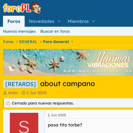
Foros
Novedades
Miembros
Nuevos mensajes
Buscar en foros
Foros
GENERAL
Foro General
about campano
[RETARDS]
I
F
stalin
2 Jun 2005
n
e
i
Cerrado para nuevas respuestas.
c
c
h
i
a
2 Jun 2005
a
d
S
d
e
pasa tito torbe?
o
i