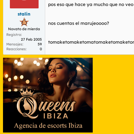
r
n
pos eso que hace ya mucho que no veo p
d
i
e
c
stalin
l
i
nos cuentas el marujeoooo?
t
o
Novato de mierda
e
m
Registro
27 Feb 2005
a
tomaketomaketomatomaketomaketo
Mensajes
59
Reacciones
0