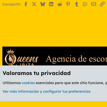
Facebook
X
Bluesky
LinkedIn
Reddit
Pinterest
Tumblr
WhatsApp
Email
E
Compartir:
Valoramos tu privacidad
Foros
GENERAL
Foro General
Utilizamos
cookies
esenciales para que este sitio funcione, 
Cookies
PL OLDSTYLE AMARILLO
Cambiar fuente
Ver más información y configurar tus preferencias