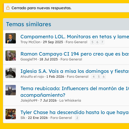
Cerrado para nuevas respuestas.
Temas similares
Campamento LOL. Monitoras en tetas y lame
Troy McClon
29 Sep 2025
Foro General
5
6
7
Ramon Campayo CI 194 pero creo que es bas
GoogleTM
18 Jul 2025
Foro General
Iglesia S.A. Vais a misa los domingos y fiest
Ataulfo el rojo
1 Feb 2026
Foro General
4
5
6
Tema reubicado: Influencers del montón de 1
acompañamiento?
Jalejiño99
7 Jul 2026
La Whiskería
Tyler Chase ha descendido hasta lo que haya
Slk
22 Ene 2026
Foro General
2