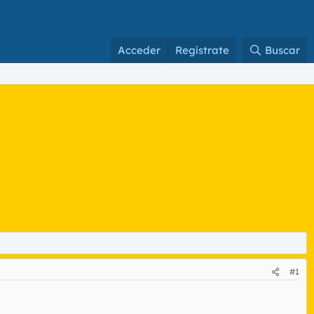
Acceder
Regístrate
Buscar
#1