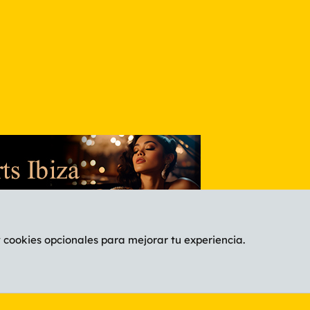
nlace
y cookies opcionales para mejorar tu experiencia.
Español (ES)
C
®
Community platform by XenForo
© 2010-2026 XenForo Ltd.