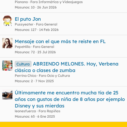
Pionono
Foro Informática y Videojuegos
Masunos
10
26 Jun 2026
El puto Jon
Pussyeater
Foro General
Masunos
127
14 Feb 2026
Mensaje con el que más te reíste en FL
PepeHillo
Foro General
Masunos
72
25 Jul 2026
ABRIENDO MELONES. Hoy, Verbena
Cultura
clásica o clases de zumba
Perrino Chico
Foro Ocio y Cultura
Masunos
2
7 Nov 2025
Últimamente me encuentro mucha tía de 25
años con gustos de niña de 8 años por ejemplo
Disney y sus mierdas
leonesfuerza
Foro Rapiñas
Masunos
65
6 Ene 2025