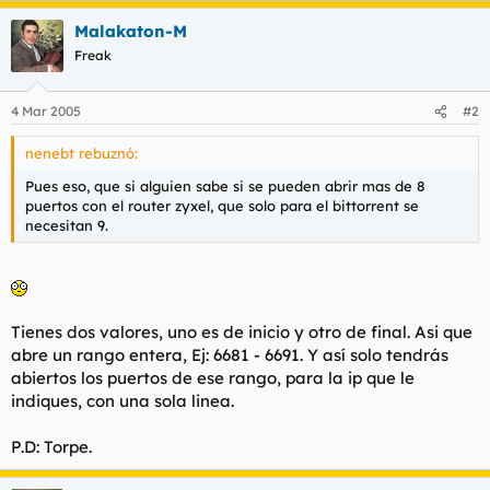
t
o
e
Malakaton-M
m
Freak
a
4 Mar 2005
#2
nenebt rebuznó:
Pues eso, que si alguien sabe si se pueden abrir mas de 8
puertos con el router zyxel, que solo para el bittorrent se
necesitan 9.
Tienes dos valores, uno es de inicio y otro de final. Asi que
abre un rango entera, Ej: 6681 - 6691. Y así solo tendrás
abiertos los puertos de ese rango, para la ip que le
indiques, con una sola linea.
P.D: Torpe.