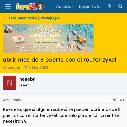
Acceder
Regístrate
Foro Informática y Videojuegos
abrir mas de 8 puerto con el router zyxel
I
F
nenebt
4 Mar 2005
n
e
i
c
nenebt
N
c
h
Guest
i
a
a
d
d
e
4 Mar 2005
#1
o
i
r
n
Pues eso, que si alguien sabe si se pueden abrir mas de 8
d
i
puertos con el router zyxel, que solo para el bittorrent se
e
c
necesitan 9.
l
i