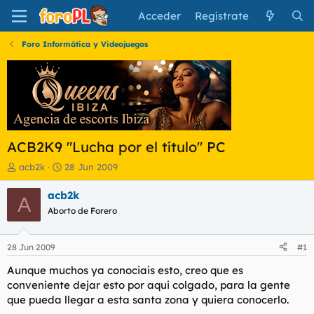
Acceder
Regístrate
Foro Informática y Videojuegos
ACB2K9 "Lucha por el título" PC
I
F
acb2k
28 Jun 2009
n
e
i
c
acb2k
A
c
h
Aborto de Forero
i
a
a
d
d
e
28 Jun 2009
#1
o
i
r
n
Aunque muchos ya conociais esto, creo que es
d
i
conveniente dejar esto por aqui colgado, para la gente
e
c
que pueda llegar a esta santa zona y quiera conocerlo.
l
i