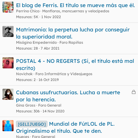
El blog de Ferris. El título se mueve más que él.
Perrino Chico
Manfloros, mancuernas y velocípedos
Masunos
5K
1 Nov 2022
Matrimonio: la perpetua lucha por conseguir
la superioridad moral.
Misógino Empedernido
Foro Rapiñas
Masunos
28
7 Abr 2021
POSTAL 4 - NO REGERTS (Si, el título está mal
escrito)
Novichok
Foro Informática y Videojuegos
Masunos
2
16 Oct 2019
Cubanas usufructuarias. Lucha a muerte
e
por la herencia.
r
Gina Gross
Foro General
r
Masunos
306
14 Nov 2020
Mundial de FútLOL de PL.
[GILIJUEGO]
Originalísimo el título. Que te den.
o
Nueces
Foro General