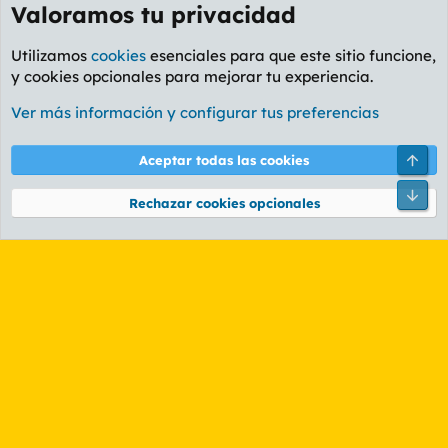
Valoramos tu privacidad
Utilizamos
cookies
esenciales para que este sitio funcione,
y cookies opcionales para mejorar tu experiencia.
Foro Informática y Videojuegos
Ver más información y configurar tus preferencias
Cookies
PL OLDSTYLE AMARILLO
Cambiar fuente
Español (ES)
Arri
Aceptar todas las cookies
Contáctanos
Términos y reglas
Política de privacidad
Ayuda
R
Pie
S
Rechazar cookies opcionales
S
®
Community platform by XenForo
© 2010-2026 XenForo Ltd.