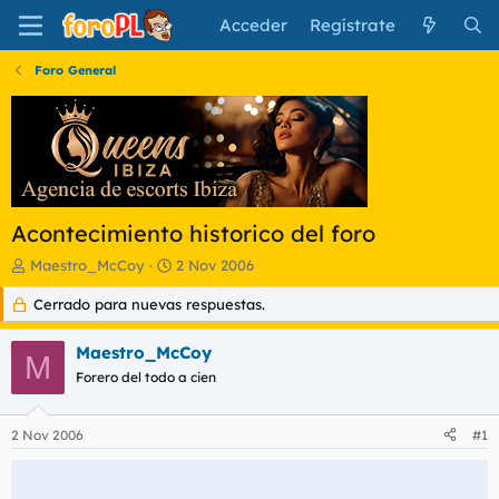
Acceder
Regístrate
Foro General
Acontecimiento historico del foro
I
F
Maestro_McCoy
2 Nov 2006
n
e
Cerrado para nuevas respuestas.
i
c
c
h
i
a
Maestro_McCoy
M
a
d
Forero del todo a cien
d
e
o
i
r
n
2 Nov 2006
#1
d
i
e
c
l
i