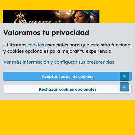
Valoramos tu privacidad
Utilizamos
cookies
esenciales para que este sitio funcione,
y cookies opcionales para mejorar tu experiencia.
Foro General
Ver más información y configurar tus preferencias
Cookies
PL OLDSTYLE AMARILLO
Cambiar fuente
Español (ES)
Arri
Aceptar todas las cookies
Contáctanos
Términos y reglas
Política de privacidad
Ayuda
R
Pie
S
Rechazar cookies opcionales
S
®
Community platform by XenForo
© 2010-2026 XenForo Ltd.