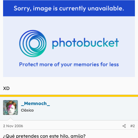
t
o
e
m
a
XD
_Memnoch_
Clásico
2 Nov 2006
#2
¿Qué pretendes con este hilo, amijo?