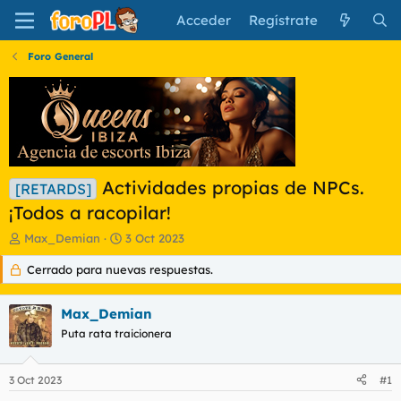
Acceder
Regístrate
Foro General
Actividades propias de NPCs.
[RETARDS]
¡Todos a racopilar!
I
F
Max_Demian
3 Oct 2023
n
e
Cerrado para nuevas respuestas.
i
c
c
h
i
a
Max_Demian
a
d
d
Puta rata traicionera
e
o
i
r
n
3 Oct 2023
#1
d
i
e
c