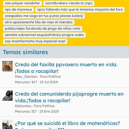
non-player cenobiter
normibrokers viendo la cnpc
npc de manresa
npcs follando más que la inmensa mayoría del foro
oreopollas me cago en tus putos planes kalenji
otro apasionante hilo de max el mierdas
pollasviejas fardando de jerga de niños-rata
semete subnormal esquizofrénico progre-woke
soy inconformista muy especial enpl
Temas similares
Credo del faxilla ppvoxero muerto en vida.
¡Todos a racopilar!
Max_Demian
Foro Política
Masunos
417
13 Jul 2024
Credo del comunislerdo pijoprogre muerto en
vida.¡Todos a racopilar!
Edelweiss
Foro Política
Masunos
317
23 Ene 2025
¿Por qué se suicidó el libro de matenáticas?