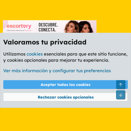
Valoramos tu privacidad
Utilizamos
cookies
esenciales para que este sitio funcione,
y cookies opcionales para mejorar tu experiencia.
Foro General
Ver más información y configurar tus preferencias
Cookies
PL OLDSTYLE AMARILLO
Cambiar fuente
Español (ES)
Arri
Aceptar todas las cookies
Contáctanos
Términos y reglas
Política de privacidad
Ayuda
R
Pie
S
Rechazar cookies opcionales
S
®
Community platform by XenForo
© 2010-2026 XenForo Ltd.