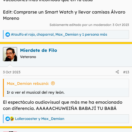
Edit: Comprarse un Smart Watch y llevar camisas Álvaro
Moreno
Sabiamente editado por un moderador:
3 Oct 2023
Ataulfo el rojo
,
chaparral
,
Max_Demian
y 1 persona más
R
e
a
Mierdete de Filo
c
c
Veterano
i
o
n
3 Oct 2023
#13
e
s
Max_Demian rebuznó:
:
Ir a ver el musical del rey león.
El espectáculo audiovisual que más me ha emocionado
con diferencia. AAAAACHUWEIÑA BABAJÍ TU BABÁ
Lollercoaster
y
Max_Demian
R
e
a