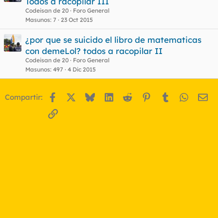
Todos a racopilar III
Codeisan de 20
Foro General
Masunos
7
23 Oct 2015
¿por que se suicido el libro de matematicas
con demeLol? todos a racopilar II
Codeisan de 20
Foro General
Masunos
497
4 Dic 2015
Facebook
X
Bluesky
LinkedIn
Reddit
Pinterest
Tumblr
WhatsA
Em
Compartir:
Enlace