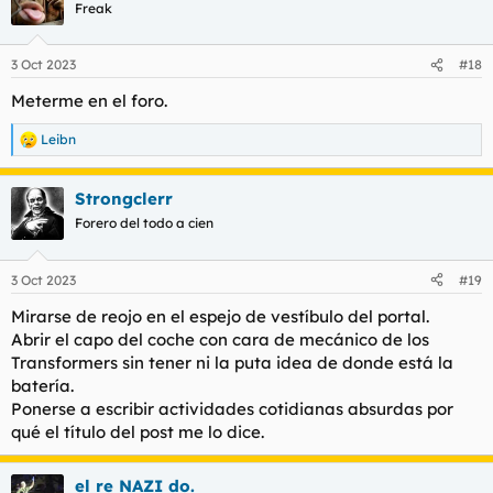
c
Freak
i
o
n
3 Oct 2023
#18
e
s
Meterme en el foro.
:
Leibn
R
e
a
Strongclerr
c
c
Forero del todo a cien
i
o
n
3 Oct 2023
#19
e
s
Mirarse de reojo en el espejo de vestíbulo del portal.
:
Abrir el capo del coche con cara de mecánico de los
Transformers sin tener ni la puta idea de donde está la
batería.
Ponerse a escribir actividades cotidianas absurdas por
qué el título del post me lo dice.
el re NAZI do.