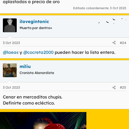
aplastadas a precio de oro
Editado cobardemente:
3 Oct 2023
ilovegintonic
Muerto por dentro+
3 Oct 2023
#24
@laeas
y
@cocreta2000
pueden hacer la lista entera.
miliu
Cronista Alanordista
3 Oct 2023
#25
Cenar en mercaditos chupis.
Definirte como ecléctico.