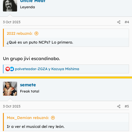
Uncle Meat
c
c
Leyenda
i
o
n
3 Oct 2023
#4
e
s
2022 rebuznó:
:
¿Qué es un puto NCPs? Lo primero.
Un grupo jivi escandinabo.
polveteador-ZGZA
y
Kazuya Mishima
R
e
a
semete
c
c
Freak total
i
o
n
3 Oct 2023
#5
e
s
Max_Demian rebuznó:
:
Ir a ver el musical del rey león.