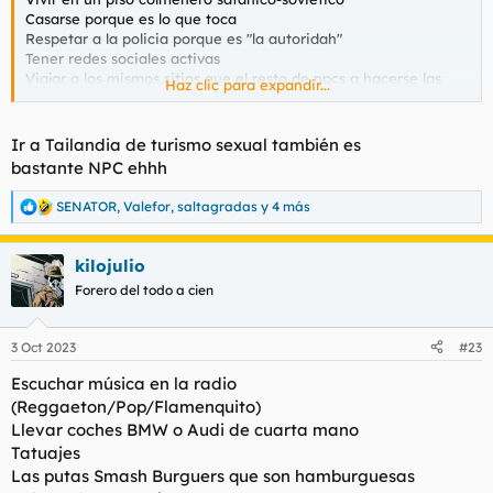
Casarse porque es lo que toca
Respetar a la policia porque es "la autoridah"
Tener redes sociales activas
Viajar a los mismos sitios que el resto de npcs a hacerse las
Haz clic para expandir...
mismas fotos que el resto de npcs
Remar por un cuenco de arroz
Cipotecarse a 30 años
Ir a Tailandia de turismo sexual también es
bastante NPC ehhh
SENATOR
,
Valefor
,
saltagradas
y 4 más
R
e
a
kilojulio
c
c
Forero del todo a cien
i
o
n
3 Oct 2023
#23
e
s
Escuchar música en la radio
:
(Reggaeton/Pop/Flamenquito)
Llevar coches BMW o Audi de cuarta mano
Tatuajes
Las putas Smash Burguers que son hamburguesas