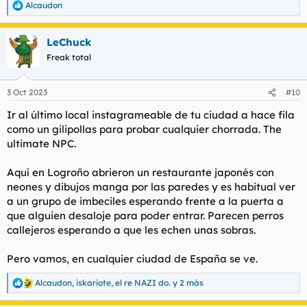
Alcaudon
R
e
a
LeChuck
c
c
Freak total
i
o
n
3 Oct 2023
#10
e
s
Ir al último local instagrameable de tu ciudad a hace fila
:
como un gilipollas para probar cualquier chorrada. The
ultimate NPC.
Aquí en Logroño abrieron un restaurante japonés con
neones y dibujos manga por las paredes y es habitual ver
a un grupo de imbeciles esperando frente a la puerta a
que alguien desaloje para poder entrar. Parecen perros
callejeros esperando a que les echen unas sobras.
Pero vamos, en cualquier ciudad de España se ve.
Alcaudon
,
iskariote
,
el re NAZI do.
y 2 más
R
e