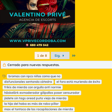
Último
1 de 8
Sig.
Cerrado para nuevas respuestas.
E
bromas con npcs niños como que no
t
disfuncionales sentando cátedra
el foro está muriendo de éxito
i
frikis de mierda con orgullo anti normie
q
häskelärk exmoderador gilipollas poser censurador
u
jódete sin tags oread puta vieja de mierda
e
t
la hija del haba es más de rabo-pillar
a
max el tontaco de las racopilaciones de mierda
s