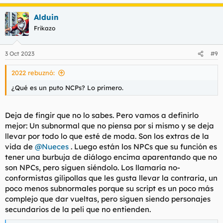
e
a
Alduin
c
c
Frikazo
i
o
n
3 Oct 2023
#9
e
s
2022 rebuznó:
:
¿Qué es un puto NCPs? Lo primero.
Deja de fingir que no lo sabes. Pero vamos a definirlo
mejor: Un subnormal que no piensa por si mismo y se deja
llevar por todo lo que esté de moda. Son los extras de la
vida de
@Nueces
. Luego están los NPCs que su función es
tener una burbuja de diálogo encima aparentando que no
son NPCs, pero siguen siéndolo. Los llamaría no-
conformistas gilipollas que les gusta llevar la contraria, un
poco menos subnormales porque su script es un poco más
complejo que dar vueltas, pero siguen siendo personajes
secundarios de la peli que no entienden.