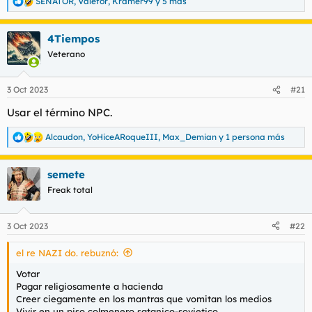
SENATOR
,
Valefor
,
Kramer99
y 5 más
R
e
a
4Tiempos
c
c
Veterano
i
o
n
3 Oct 2023
#21
e
s
Usar el término NPC.
:
Alcaudon
,
YoHiceARoqueIII
,
Max_Demian
y 1 persona más
R
e
a
semete
c
c
Freak total
i
o
n
3 Oct 2023
#22
e
s
el re NAZI do. rebuznó:
:
Votar
Pagar religiosamente a hacienda
Creer ciegamente en los mantras que vomitan los medios
Vivir en un piso colmenero satanico-sovietico