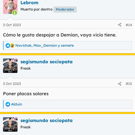
Lebrom
c
c
Muerto por dentro
Moderador
i
o
n
3 Oct 2023
#14
e
s
Cómo le gusta despojar a Demian, vaya vicio tiene.
:
Novichok
,
Max_Demian
y
semete
R
e
a
segismundo sociopata
c
c
Freak
i
o
n
3 Oct 2023
#15
e
s
Poner placas solares
:
Alduin
R
e
a
segismundo sociopata
c
c
Freak
i