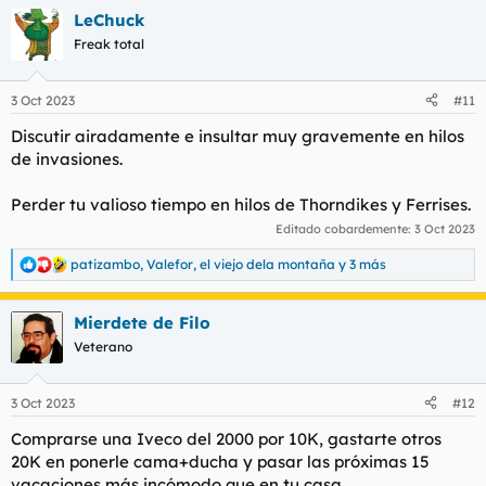
a
LeChuck
c
c
Freak total
i
o
n
3 Oct 2023
#11
e
s
Discutir airadamente e insultar muy gravemente en hilos
:
de invasiones.
Perder tu valioso tiempo en hilos de Thorndikes y Ferrises.
Editado cobardemente:
3 Oct 2023
patizambo
,
Valefor
,
el viejo dela montaña
y 3 más
R
e
a
Mierdete de Filo
c
c
Veterano
i
o
n
3 Oct 2023
#12
e
s
Comprarse una Iveco del 2000 por 10K, gastarte otros
:
20K en ponerle cama+ducha y pasar las próximas 15
vacaciones más incómodo que en tu casa