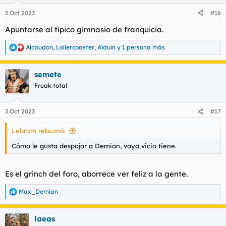
o
n
3 Oct 2023
#16
e
s
Apuntarse al típico gimnasio de franquicia.
:
Alcaudon
,
Lollercoaster
,
Alduin
y 1 persona más
R
e
a
semete
c
c
Freak total
i
o
n
3 Oct 2023
#17
e
s
Lebrom rebuznó:
:
Cómo le gusta despojar a Demian, vaya vicio tiene.
Es el grinch del foro, aborrece ver feliz a la gente.
Max_Demian
R
e
a
laeas
c