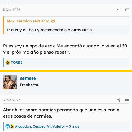
3 Oct 2023
#7
Max_Demian rebuznó:
Ir a Puy du Fou y recomendarlo a otrps NPCs.
Pues soy un npc de esos. Me encantó cuando lo vi en el 20
y el próximo año pienso repetir.
TORBE
R
e
a
semete
c
c
Freak total
i
o
n
3 Oct 2023
#8
e
s
Abrir hilos sobre normies pensando que uno es ajeno a
:
esas cosas de normies.
Alcaudon
,
Césped Alí
,
Valefor
y 5 más
R