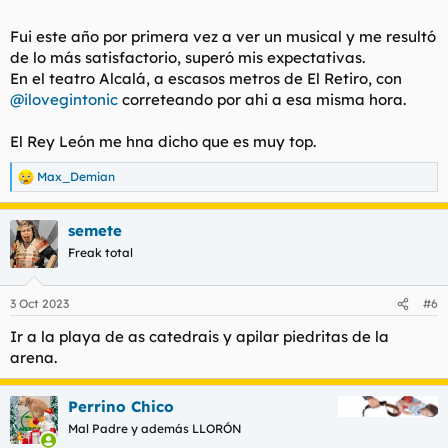
Fui este año por primera vez a ver un musical y me resultó
de lo más satisfactorio, superó mis expectativas.
En el teatro Alcalá, a escasos metros de El Retiro, con
@ilovegintonic
correteando por ahi a esa misma hora.
El Rey León me hna dicho que es muy top.
Max_Demian
R
e
a
semete
c
c
Freak total
i
o
n
3 Oct 2023
#6
e
s
Ir a la playa de as catedrais y apilar piedritas de la
:
arena.
Perrino Chico
Mal Padre y además LLORÓN