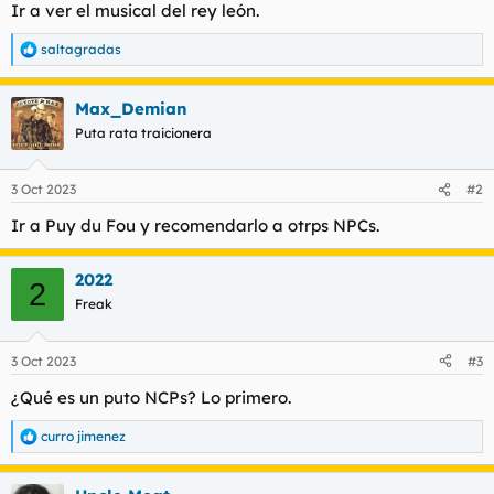
Ir a ver el musical del rey león.
l
i
t
o
saltagradas
R
e
e
m
a
a
Max_Demian
c
c
Puta rata traicionera
i
o
n
3 Oct 2023
#2
e
s
Ir a Puy du Fou y recomendarlo a otrps NPCs.
:
2022
2
Freak
3 Oct 2023
#3
¿Qué es un puto NCPs? Lo primero.
curro jimenez
R
e
a