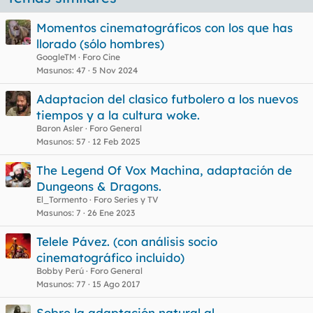
Momentos cinematográficos con los que has
llorado (sólo hombres)
GoogleTM
Foro Cine
Masunos
47
5 Nov 2024
Adaptacion del clasico futbolero a los nuevos
tiempos y a la cultura woke.
Baron Asler
Foro General
Masunos
57
12 Feb 2025
The Legend Of Vox Machina, adaptación de
Dungeons & Dragons.
El_Tormento
Foro Series y TV
Masunos
7
26 Ene 2023
Telele Pávez. (con análisis socio
cinematográfico incluido)
Bobby Perú
Foro General
Masunos
77
15 Ago 2017
Sobre la adaptación natural al