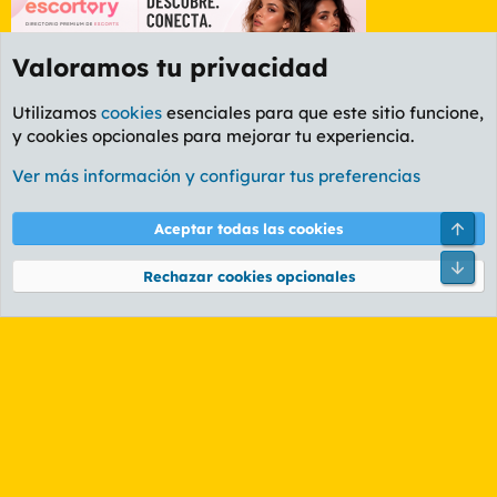
Valoramos tu privacidad
Utilizamos
cookies
esenciales para que este sitio funcione,
y cookies opcionales para mejorar tu experiencia.
Foro Ocio y Cultura
Ver más información y configurar tus preferencias
Cookies
PL OLDSTYLE AMARILLO
Cambiar fuente
Español (ES)
Arri
Aceptar todas las cookies
Contáctanos
Términos y reglas
Política de privacidad
Ayuda
R
Pie
S
Rechazar cookies opcionales
S
®
Community platform by XenForo
© 2010-2026 XenForo Ltd.