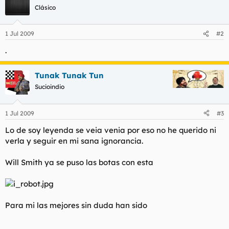
t
o
Clásico
e
m
a
1 Jul 2009
#2
.
Tunak Tunak Tun
Sucioindio
1 Jul 2009
#3
Lo de soy leyenda se veia venia por eso no he querido ni
verla y seguir en mi sana ignorancia.
Will Smith ya se puso las botas con esta
Para mi las mejores sin duda han sido