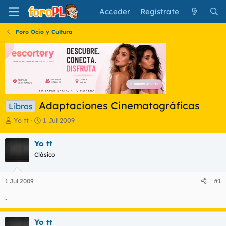
Acceder
Regístrate
Foro Ocio y Cultura
Adaptaciones Cinematográficas
Libros
I
F
Yo tt
1 Jul 2009
n
e
i
c
Yo tt
c
h
Clásico
i
a
a
d
d
e
1 Jul 2009
#1
o
i
r
n
.
d
i
e
c
l
i
Yo tt